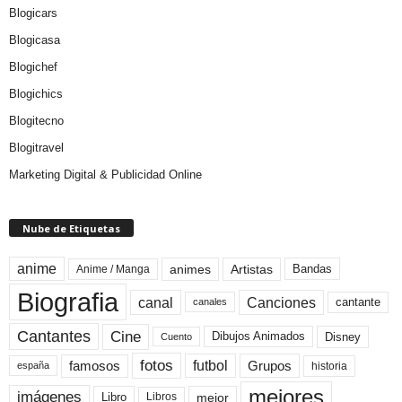
Blogicars
Blogicasa
Blogichef
Blogichics
Blogitecno
Blogitravel
Marketing Digital & Publicidad Online
Nube de Etiquetas
anime
animes
Artistas
Bandas
Anime / Manga
Biografia
canal
Canciones
cantante
canales
Cine
Cantantes
Dibujos Animados
Disney
Cuento
fotos
futbol
Grupos
famosos
historia
españa
mejores
imágenes
mejor
Libro
Libros