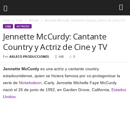
Inicio
Cine
Actrices
Jennette McCurdy: Cantante Country y Actriz de Cine y TV
CINE
ACTRICES
Jennette McCurdy: Cantante
Country y Actriz de Cine y TV
Por
ARLECO PRODUCCIONES
468
0
Jennette McCurdy
es una actriz y cantante country
estadounidense, quien se hiciera famosa por co-protagonizar la
serie de
Nickelodeon
, iCarly. Jennette Michelle Faye McCurdy
nació el 26 de junio de 1992, en Garden Grove, California,
Estados
Unidos
.