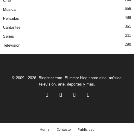
Cine
656
Música
488
Películas
351
Cantantes
311
Series
290
Television
© 2009 - 2026. Blogistar.com. El mejor blog sobre cine, música,
televisión, arte, deportes y más.
Home
Contacto
Publicidad