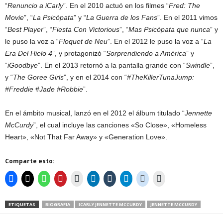
“
Renuncio a iCarly
”. En el 2010 actuó en los filmes “
Fred: The
Movie
”, “
La Psicópata
” y “
La Guerra de los Fans
”. En el 2011 vimos
“
Best Player
”, “
Fiesta Con Victorious
”, “
Mas Psicópata que nunca
” y
le puso la voz a “
Floquet de Neu
”. En el 2012 le puso la voz a “
La
Era Del Hielo 4
”, y protagonizó “
Sorprendiendo a América
” y
“
iGoodbye
”. En el 2013 retornó a la pantalla grande con “
Swindle
”,
y “
The Goree Girls
”, y en el 2014 con “
#TheKillerTunaJump:
#Freddie #Jade #Robbie
”.
En el ámbito musical, lanzó en el 2012 el álbum titulado “
Jennette
McCurdy
”, el cual incluye las canciones «So Close», «Homeless
Heart», «Not That Far Away» y «Generation Love».
Comparte esto:
ETIQUETAS
BIOGRAFIA
ICARLY JENNETTE MCCURDY
JENNETTE MCCURDY