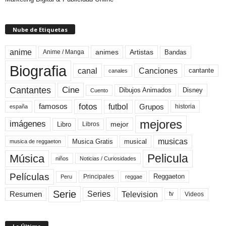
Nube de Etiquetas
anime
animes
Artistas
Bandas
Anime / Manga
Biografia
canal
Canciones
cantante
canales
Cine
Cantantes
Dibujos Animados
Disney
Cuento
fotos
futbol
Grupos
famosos
historia
españa
mejores
imágenes
mejor
Libro
Libros
musicas
Musica Gratis
musical
musica de reggaeton
Pelicula
Música
niños
Noticias / Curiosidades
Películas
Reggaeton
Principales
Peru
reggae
Serie
Television
Series
Resumen
Videos
tv