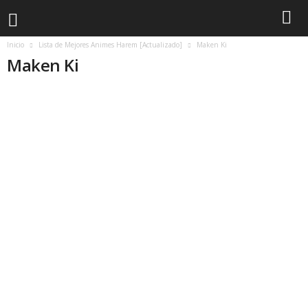
Inicio
Lista de Mejores Animes Harem [Actualizado]
Maken Ki
Maken Ki