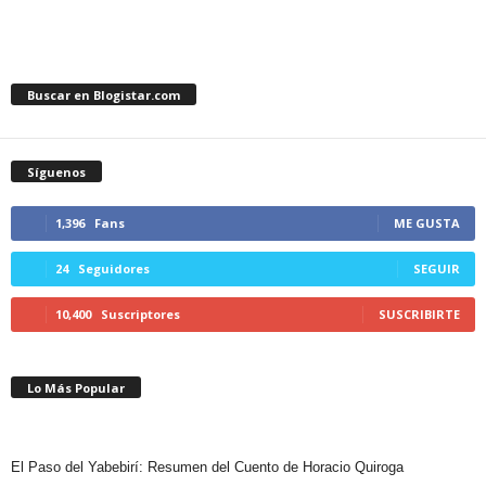
Buscar en Blogistar.com
Síguenos
1,396
Fans
ME GUSTA
24
Seguidores
SEGUIR
10,400
Suscriptores
SUSCRIBIRTE
Lo Más Popular
El Paso del Yabebirí: Resumen del Cuento de Horacio Quiroga