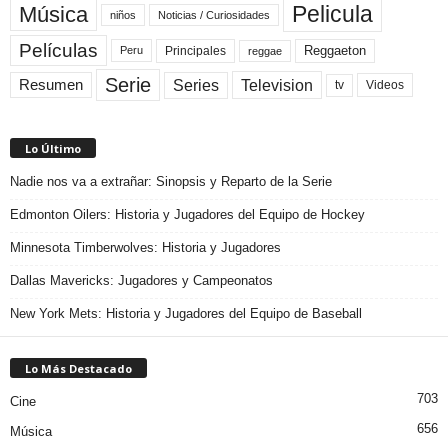
Pelicula
Música
niños
Noticias / Curiosidades
Películas
Reggaeton
Principales
Peru
reggae
Serie
Television
Series
Resumen
Videos
tv
Lo Último
Nadie nos va a extrañar: Sinopsis y Reparto de la Serie
Edmonton Oilers: Historia y Jugadores del Equipo de Hockey
Minnesota Timberwolves: Historia y Jugadores
Dallas Mavericks: Jugadores y Campeonatos
New York Mets: Historia y Jugadores del Equipo de Baseball
Lo Más Destacado
703
Cine
656
Música