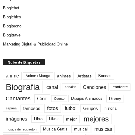
Blogichef
Blogichics
Blogitecno
Blogitravel
Marketing Digital & Publicidad Online
Nube de Etiquetas
anime
animes
Artistas
Bandas
Anime / Manga
Biografia
canal
Canciones
cantante
canales
Cine
Cantantes
Dibujos Animados
Disney
Cuento
fotos
futbol
Grupos
famosos
historia
españa
mejores
imágenes
mejor
Libro
Libros
musicas
Musica Gratis
musical
musica de reggaeton