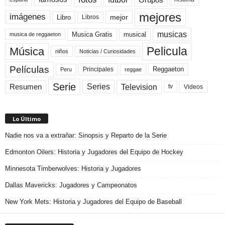
mejores
imágenes
mejor
Libro
Libros
musicas
Musica Gratis
musical
musica de reggaeton
Pelicula
Música
niños
Noticias / Curiosidades
Películas
Reggaeton
Principales
Peru
reggae
Serie
Television
Series
Resumen
Videos
tv
Lo Último
Nadie nos va a extrañar: Sinopsis y Reparto de la Serie
Edmonton Oilers: Historia y Jugadores del Equipo de Hockey
Minnesota Timberwolves: Historia y Jugadores
Dallas Mavericks: Jugadores y Campeonatos
New York Mets: Historia y Jugadores del Equipo de Baseball