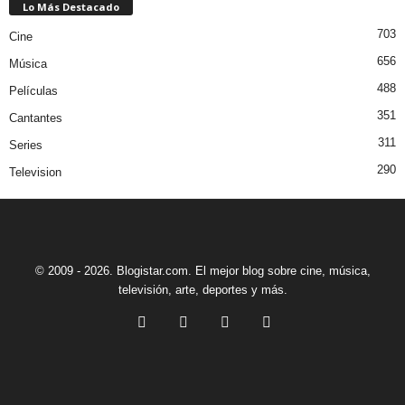
Lo Más Destacado
703
Cine
656
Música
488
Películas
351
Cantantes
311
Series
290
Television
© 2009 - 2026. Blogistar.com. El mejor blog sobre cine, música,
televisión, arte, deportes y más.