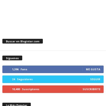
Buscar en Blogistar.com
Síguenos
1,396
Fans
ME GUSTA
24
Seguidores
SEGUIR
10,400
Suscriptores
SUSCRIBIRTE
Lo Más Popular