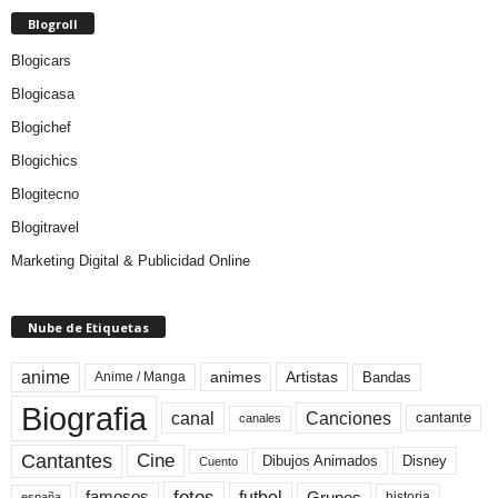
Blogroll
Blogicars
Blogicasa
Blogichef
Blogichics
Blogitecno
Blogitravel
Marketing Digital & Publicidad Online
Nube de Etiquetas
anime
animes
Artistas
Bandas
Anime / Manga
Biografia
canal
Canciones
cantante
canales
Cine
Cantantes
Dibujos Animados
Disney
Cuento
fotos
futbol
Grupos
famosos
historia
españa