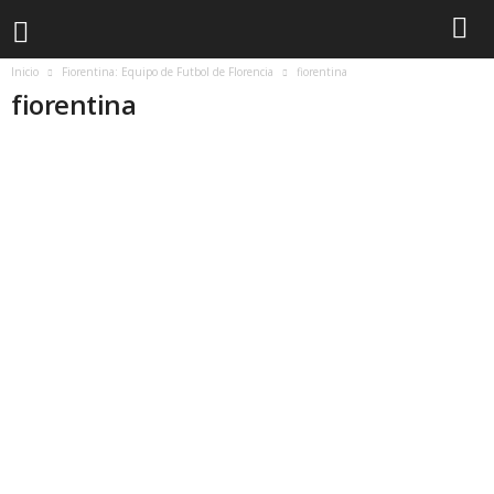
Inicio
Fiorentina: Equipo de Futbol de Florencia
fiorentina
fiorentina