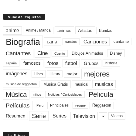
Nube de Etiquetas
anime
animes
Artistas
Bandas
Anime / Manga
Biografia
canal
Canciones
cantante
canales
Cine
Cantantes
Dibujos Animados
Disney
Cuento
fotos
futbol
Grupos
famosos
historia
españa
mejores
imágenes
mejor
Libro
Libros
musicas
Musica Gratis
musical
musica de reggaeton
Pelicula
Música
niños
Noticias / Curiosidades
Películas
Reggaeton
Principales
Peru
reggae
Serie
Television
Series
Resumen
Videos
tv
Lo Último