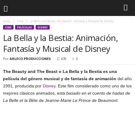
Inicio
Cine
La Bella y la Bestia: Animación, Fantasía y Musical de Disney
CINE
PELÍCULAS
DISNEY
La Bella y la Bestia: Animación,
Fantasía y Musical de Disney
Por
ARLECO PRODUCCIONES
678
0
The Beauty and The Beast
o
La Bella y la Bestia
es una
película del género musical y de fantasía de animación
del año
1991, producida por
Disney
. Este film considerado como uno de los
mejores clásicos animados, está
basado en el cuento de hadas de
La Belle et la Bête de Jeanne-Marie Le Prince de Beaumont
.