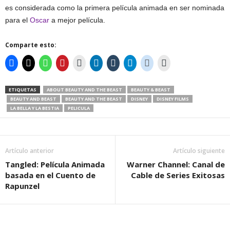
es considerada como la primera película animada en ser nominada
para el
Oscar
a mejor película.
Comparte esto:
ETIQUETAS
ABOUT BEAUTY AND THE BEAST
BEAUTY & BEAST
BEAUTY AND BEAST
BEAUTY AND THE BEAST
DISNEY
DISNEY FILMS
LA BELLA Y LA BESTIA
PELICULA
Artículo anterior
Artículo siguiente
Tangled: Película Animada
Warner Channel: Canal de
basada en el Cuento de
Cable de Series Exitosas
Rapunzel