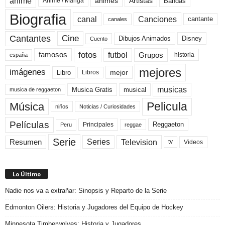
anime
animes
Artistas
Bandas
Anime / Manga
Biografia
canal
Canciones
cantante
canales
Cine
Cantantes
Dibujos Animados
Disney
Cuento
fotos
futbol
Grupos
famosos
historia
españa
mejores
imágenes
mejor
Libro
Libros
musicas
Musica Gratis
musical
musica de reggaeton
Pelicula
Música
niños
Noticias / Curiosidades
Películas
Reggaeton
Principales
Peru
reggae
Serie
Television
Series
Resumen
Videos
tv
Lo Último
Nadie nos va a extrañar: Sinopsis y Reparto de la Serie
Edmonton Oilers: Historia y Jugadores del Equipo de Hockey
Minnesota Timberwolves: Historia y Jugadores