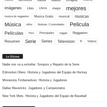
mejores
imágenes
mejor
Libro
Libros
musicas
Musica Gratis
musical
musica de reggaeton
Pelicula
Música
niños
Noticias / Curiosidades
Películas
Reggaeton
Principales
Peru
reggae
Serie
Television
Series
Resumen
Videos
tv
Lo Último
Nadie nos va a extrañar: Sinopsis y Reparto de la Serie
Edmonton Oilers: Historia y Jugadores del Equipo de Hockey
Minnesota Timberwolves: Historia y Jugadores
Dallas Mavericks: Jugadores y Campeonatos
New York Mets: Historia y Jugadores del Equipo de Baseball