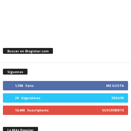
Buscar en Blogistar.com
Síguenos
1,396
Fans
ME GUSTA
24
Seguidores
SEGUIR
10,400
Suscriptores
SUSCRIBIRTE
Lo Más Popular