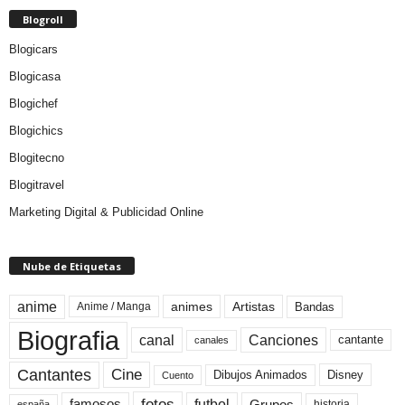
Blogroll
Blogicars
Blogicasa
Blogichef
Blogichics
Blogitecno
Blogitravel
Marketing Digital & Publicidad Online
Nube de Etiquetas
anime
animes
Artistas
Bandas
Anime / Manga
Biografia
canal
Canciones
cantante
canales
Cine
Cantantes
Dibujos Animados
Disney
Cuento
fotos
futbol
Grupos
famosos
historia
españa