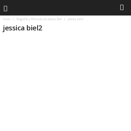
Inicio
Biografía y Películas de Jessica Biel
jessica biel2
jessica biel2