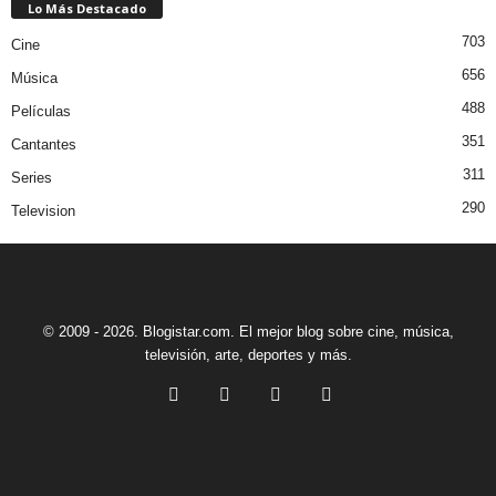
Lo Más Destacado
703
Cine
656
Música
488
Películas
351
Cantantes
311
Series
290
Television
© 2009 - 2026. Blogistar.com. El mejor blog sobre cine, música,
televisión, arte, deportes y más.