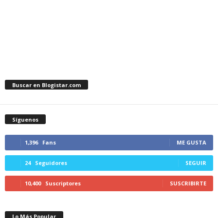
Buscar en Blogistar.com
Síguenos
1,396
Fans
ME GUSTA
24
Seguidores
SEGUIR
10,400
Suscriptores
SUSCRIBIRTE
Lo Más Popular