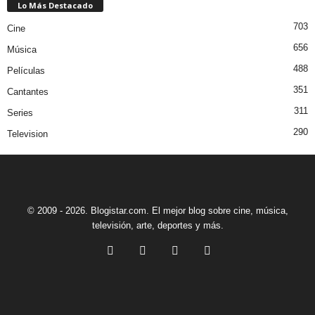
Lo Más Destacado
703
Cine
656
Música
488
Películas
351
Cantantes
311
Series
290
Television
© 2009 - 2026. Blogistar.com. El mejor blog sobre cine, música,
televisión, arte, deportes y más.