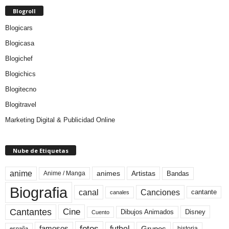
Blogroll
Blogicars
Blogicasa
Blogichef
Blogichics
Blogitecno
Blogitravel
Marketing Digital & Publicidad Online
Nube de Etiquetas
anime
animes
Artistas
Bandas
Anime / Manga
Biografia
canal
Canciones
cantante
canales
Cine
Cantantes
Dibujos Animados
Disney
Cuento
fotos
futbol
Grupos
famosos
historia
españa