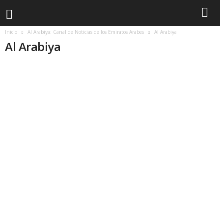
Inicio
Al Arabiya: Canal de Noticias de los Emiratos Arabes
Al Arabiya
Al Arabiya