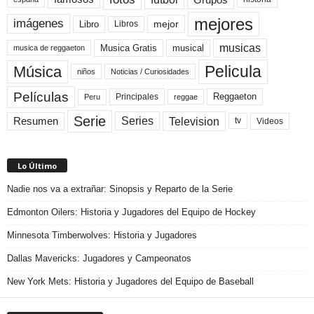
mejores
imágenes
mejor
Libro
Libros
musicas
Musica Gratis
musical
musica de reggaeton
Pelicula
Música
niños
Noticias / Curiosidades
Películas
Reggaeton
Principales
Peru
reggae
Serie
Television
Series
Resumen
Videos
tv
Lo Último
Nadie nos va a extrañar: Sinopsis y Reparto de la Serie
Edmonton Oilers: Historia y Jugadores del Equipo de Hockey
Minnesota Timberwolves: Historia y Jugadores
Dallas Mavericks: Jugadores y Campeonatos
New York Mets: Historia y Jugadores del Equipo de Baseball