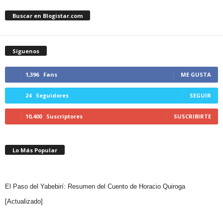
Buscar en Blogistar.com
Síguenos
1,396
Fans
ME GUSTA
24
Seguidores
SEGUIR
10,400
Suscriptores
SUSCRIBIRTE
Lo Más Popular
El Paso del Yabebirí: Resumen del Cuento de Horacio Quiroga
[Actualizado]