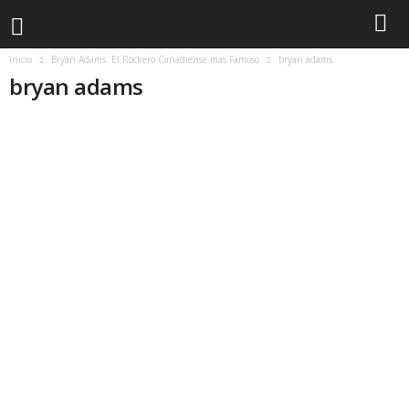
Inicio
Bryan Adams: El Rockero Canadiense mas Famoso
bryan adams
bryan adams