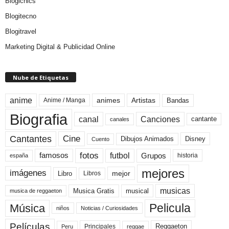
Blogichics
Blogitecno
Blogitravel
Marketing Digital & Publicidad Online
Nube de Etiquetas
anime
animes
Artistas
Bandas
Anime / Manga
Biografia
canal
Canciones
cantante
canales
Cine
Cantantes
Dibujos Animados
Disney
Cuento
fotos
futbol
Grupos
famosos
historia
españa
mejores
imágenes
mejor
Libro
Libros
musicas
Musica Gratis
musical
musica de reggaeton
Pelicula
Música
niños
Noticias / Curiosidades
Películas
Reggaeton
Principales
Peru
reggae