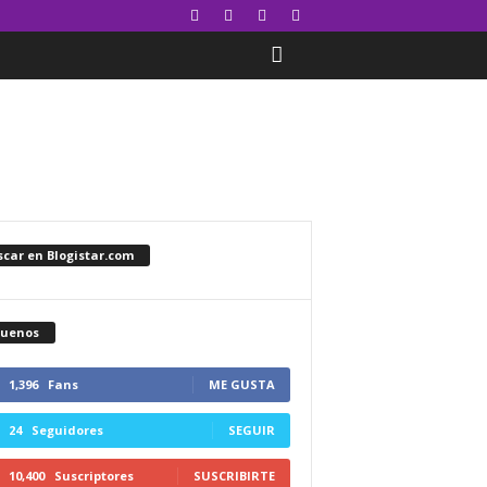
car en Blogistar.com
guenos
1,396
Fans
ME GUSTA
24
Seguidores
SEGUIR
10,400
Suscriptores
SUSCRIBIRTE