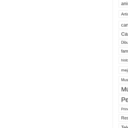
an
Arti
can
Ca
Dib
fam
hist
mej
Mus
Mú
Pe
Prin
Re
Tel