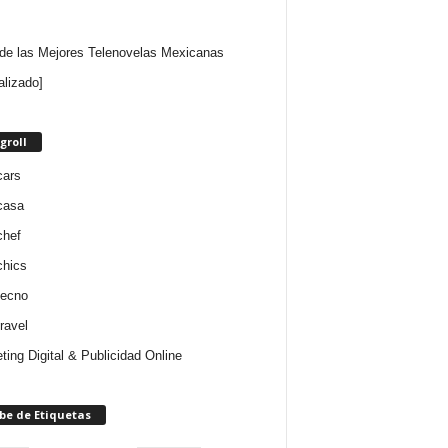
 de las Mejores Telenovelas Mexicanas
alizado]
groll
cars
casa
chef
chics
tecno
ravel
ting Digital & Publicidad Online
be de Etiquetas