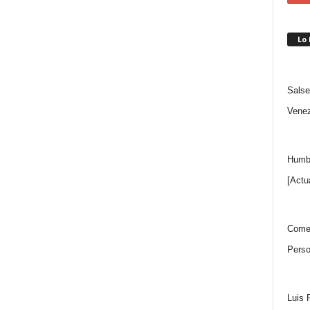
Lo
Salse
Venez
Humbe
[Actu
Comen
Perso
Luis 