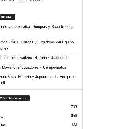
 Último
 nos va a extrañar: Sinopsis y Reparto de la
ton Oilers: Historia y Jugadores del Equipo
ockey
sota Timberwolves: Historia y Jugadores
s Mavericks: Jugadores y Campeonatos
ork Mets: Historia y Jugadores del Equipo de
all
 Más Destacado
703
656
ca
488
ulas