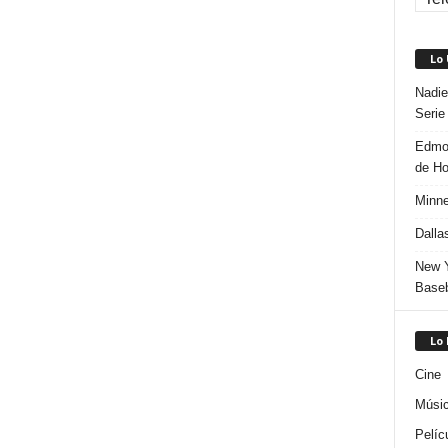
Lo
Nadie
Serie
Edmon
de H
Minne
Dalla
New Y
Baseb
Lo
Cine
Músi
Pelíc