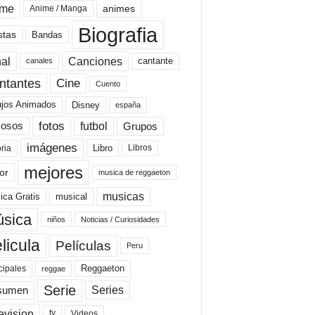
ime
animes
Anime / Manga
Biografia
stas
Bandas
al
Canciones
cantante
canales
Cine
ntantes
Cuento
ujos Animados
Disney
españa
fotos
futbol
Grupos
osos
imágenes
Libro
oria
Libros
mejores
or
musica de reggaeton
musicas
ica Gratis
musical
sica
niños
Noticias / Curiosidades
licula
Películas
Peru
Reggaeton
cipales
reggae
Serie
Series
sumen
evision
Videos
tv