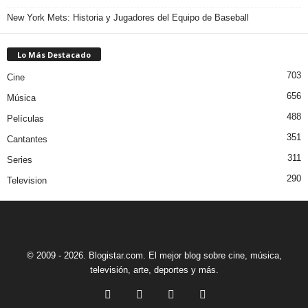
New York Mets: Historia y Jugadores del Equipo de Baseball
Lo Más Destacado
703
Cine
656
Música
488
Películas
351
Cantantes
311
Series
290
Television
© 2009 - 2026. Blogistar.com. El mejor blog sobre cine, música,
televisión, arte, deportes y más.