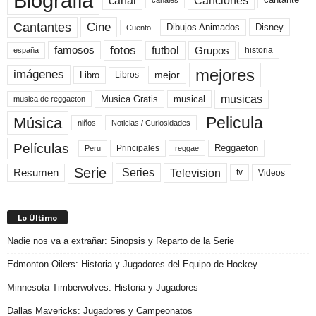
Biografia
canal
Canciones
cantante
Cine
Cantantes
Dibujos Animados
Disney
Cuento
fotos
futbol
Grupos
famosos
historia
españa
mejores
imágenes
mejor
Libro
Libros
musicas
Musica Gratis
musical
musica de reggaeton
Pelicula
Música
niños
Noticias / Curiosidades
Películas
Reggaeton
Principales
Peru
reggae
Serie
Television
Series
Resumen
Videos
tv
Lo Último
Nadie nos va a extrañar: Sinopsis y Reparto de la Serie
Edmonton Oilers: Historia y Jugadores del Equipo de Hockey
Minnesota Timberwolves: Historia y Jugadores
Dallas Mavericks: Jugadores y Campeonatos