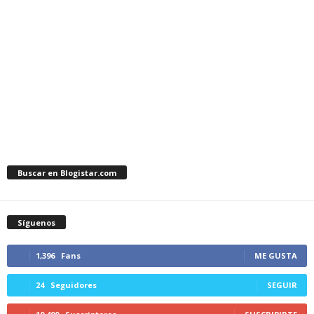
Buscar en Blogistar.com
Síguenos
1,396
Fans
ME GUSTA
24
Seguidores
SEGUIR