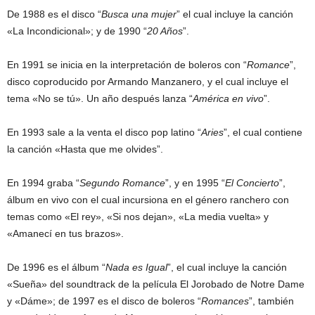
De 1988 es el disco “
Busca una mujer
” el cual incluye la canción
«La Incondicional»; y de 1990 “
20 Años
”.
En 1991 se inicia en la interpretación de boleros con “
Romance
”,
disco coproducido por Armando Manzanero, y el cual incluye el
tema «No se tú». Un año después lanza “
América en vivo
”.
En 1993 sale a la venta el disco pop latino “
Aries
”, el cual contiene
la canción «Hasta que me olvides”.
En 1994 graba “
Segundo Romance
”, y en 1995 “
El Concierto
”,
álbum en vivo con el cual incursiona en el género ranchero con
temas como «El rey», «Si nos dejan», «La media vuelta» y
«Amanecí en tus brazos».
De 1996 es el álbum “
Nada es Igual
”, el cual incluye la canción
«Sueña» del soundtrack de la película El Jorobado de Notre Dame
y «Dáme»; de 1997 es el disco de boleros “
Romances
”, también