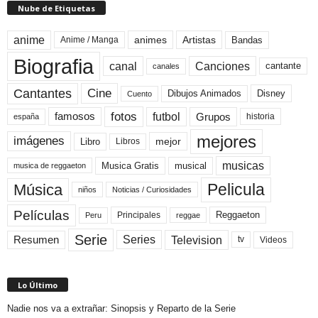
Nube de Etiquetas
anime
animes
Artistas
Bandas
Anime / Manga
Biografia
canal
Canciones
cantante
canales
Cine
Cantantes
Dibujos Animados
Disney
Cuento
fotos
futbol
Grupos
famosos
historia
españa
mejores
imágenes
mejor
Libro
Libros
musicas
Musica Gratis
musical
musica de reggaeton
Pelicula
Música
niños
Noticias / Curiosidades
Películas
Reggaeton
Principales
Peru
reggae
Serie
Television
Series
Resumen
Videos
tv
Lo Último
Nadie nos va a extrañar: Sinopsis y Reparto de la Serie