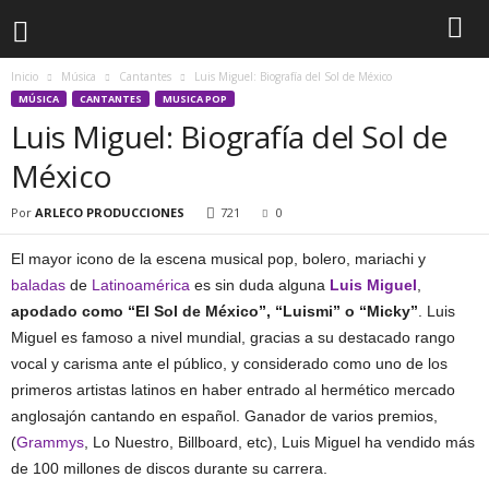
Inicio
Música
Cantantes
Luis Miguel: Biografía del Sol de México
MÚSICA
CANTANTES
MUSICA POP
Luis Miguel: Biografía del Sol de
México
Por
ARLECO PRODUCCIONES
721
0
El mayor icono de la escena musical pop, bolero, mariachi y
baladas
de
Latinoamérica
es sin duda alguna
Luis Miguel
,
apodado como “El Sol de México”, “Luismi” o “Micky”
. Luis
Miguel es famoso a nivel mundial, gracias a su destacado rango
vocal y carisma ante el público, y considerado como uno de los
primeros artistas latinos en haber entrado al hermético mercado
anglosajón cantando en español. Ganador de varios premios,
(
Grammys
, Lo Nuestro, Billboard, etc), Luis Miguel ha vendido más
de 100 millones de discos durante su carrera.