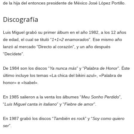
de la hija del entonces presidente de México José López Portillo.
Discografía
Luis Miguel grabó su primer álbum en el año 1982, a los 12 años
de edad, el cual se tituló “
1+1=2 enamorados
”. Ese mismo año
lanzó al mercado “Directo al corazón”, y un año después
“Decídete”.
De 1984 son los discos “
Ya nunca más
” y “
Palabra de Honor
”. Éste
último incluye los temas «La chica del bikini azul», «Palabra de
honor» e «Isabel».
En 1985 salieron a la venta los álbumes “
Meu Sonho Perdido
”,
“
Luis Miguel canta in italiano
” y “
Fiebre de amor
”.
En 1987 grabó los discos “
También es rock
” y “
Soy como quiero
ser
”.