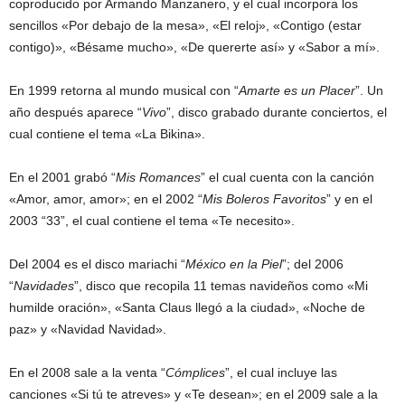
coproducido por Armando Manzanero, y el cual incorpora los
sencillos «Por debajo de la mesa», «El reloj», «Contigo (estar
contigo)», «Bésame mucho», «De quererte así» y «Sabor a mí».
En 1999 retorna al mundo musical con “
Amarte es un Placer
”. Un
año después aparece “
Vivo
”, disco grabado durante conciertos, el
cual contiene el tema «La Bikina».
En el 2001 grabó “
Mis Romances
” el cual cuenta con la canción
«Amor, amor, amor»; en el 2002 “
Mis Boleros Favoritos
” y en el
2003 “33”, el cual contiene el tema «Te necesito».
Del 2004 es el disco mariachi “
México en la Piel
”; del 2006
“
Navidades
”, disco que recopila 11 temas navideños como «Mi
humilde oración», «Santa Claus llegó a la ciudad», «Noche de
paz» y «Navidad Navidad».
En el 2008 sale a la venta “
Cómplices
”, el cual incluye las
canciones «Si tú te atreves» y «Te desean»; en el 2009 sale a la