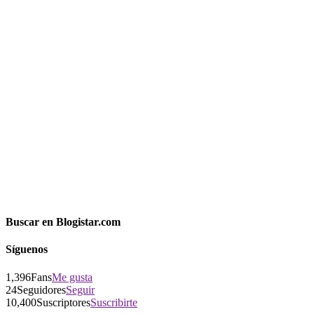
Buscar en Blogistar.com
Síguenos
1,396
Fans
Me gusta
24
Seguidores
Seguir
10,400
Suscriptores
Suscribirte