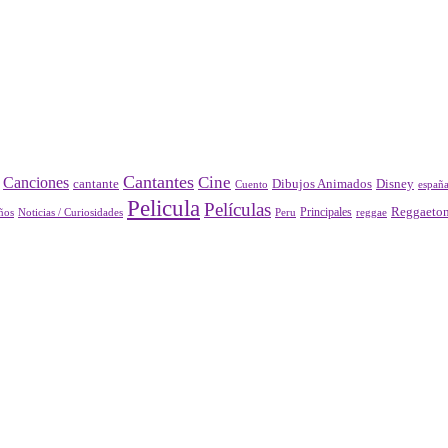
Cantantes
Cine
Canciones
Disney
cantante
Dibujos Animados
Cuento
españ
Pelicula
Películas
Principales
Reggaeto
Peru
reggae
ños
Noticias / Curiosidades