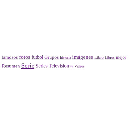
fotos
imágenes
futbol
Grupos
famosos
mejor
Libro
historia
a
Libros
Serie
Series
Television
Resumen
n
Videos
tv