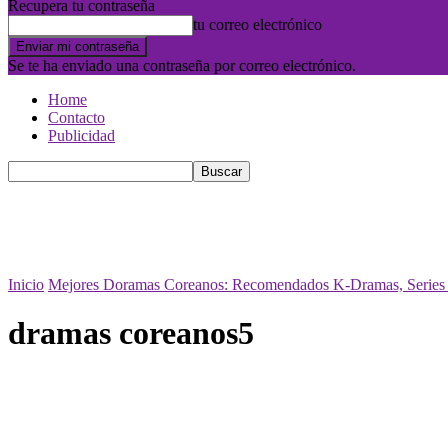
Recupera tu contraseña
tu correo electrónico
Se te ha enviado una contraseña por correo electrónico.
Home
Contacto
Publicidad
Inicio
Mejores Doramas Coreanos: Recomendados K-Dramas, Series 
dramas coreanos5