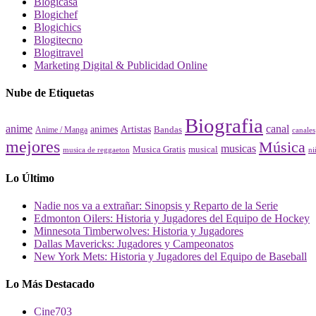
Blogicasa
Blogichef
Blogichics
Blogitecno
Blogitravel
Marketing Digital & Publicidad Online
Nube de Etiquetas
Biografia
canal
anime
animes
Artistas
Bandas
Anime / Manga
canales
mejores
Música
musicas
Musica Gratis
musical
musica de reggaeton
ni
Lo Último
Nadie nos va a extrañar: Sinopsis y Reparto de la Serie
Edmonton Oilers: Historia y Jugadores del Equipo de Hockey
Minnesota Timberwolves: Historia y Jugadores
Dallas Mavericks: Jugadores y Campeonatos
New York Mets: Historia y Jugadores del Equipo de Baseball
Lo Más Destacado
Cine
703