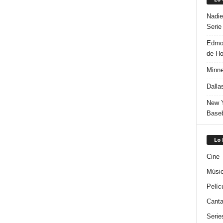
Nadie
Serie
Edmon
de H
Minne
Dalla
New Y
Baseb
Lo
Cine
Músi
Pelíc
Canta
Serie