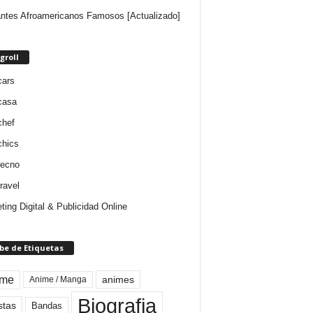
ntes Afroamericanos Famosos [Actualizado]
groll
cars
casa
chef
chics
tecno
ravel
ting Digital & Publicidad Online
be de Etiquetas
ime
animes
Anime / Manga
Biografia
stas
Bandas