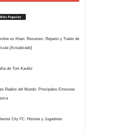
 Más Popular
mbre es Khan: Resumen, Reparto y Trailer de
lícula [Actualizado]
afía de Tom Kaulitz
es Radios del Mundo: Principales Emisoras
sica
ester City FC: Historia y Jugadores