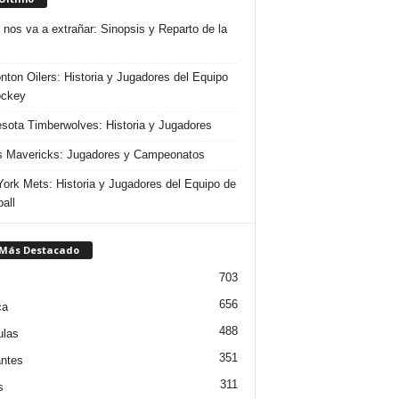
 nos va a extrañar: Sinopsis y Reparto de la
ton Oilers: Historia y Jugadores del Equipo
ockey
sota Timberwolves: Historia y Jugadores
s Mavericks: Jugadores y Campeonatos
ork Mets: Historia y Jugadores del Equipo de
all
 Más Destacado
703
656
ca
488
ulas
351
ntes
311
s