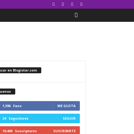
car en Blogistar.com
guenos
1,396
Fans
ME GUSTA
24
Seguidores
SEGUIR
10,400
Suscriptores
SUSCRIBIRTE