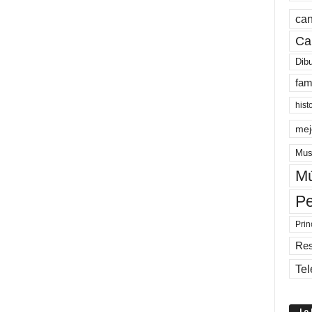
can
Ca
Dib
fam
hist
mej
Mus
Mú
Pe
Prin
Re
Tel
Lo