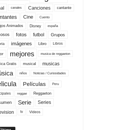
al
Canciones
cantante
canales
Cine
ntantes
Cuento
ujos Animados
Disney
españa
fotos
futbol
Grupos
osos
imágenes
Libro
oria
Libros
mejores
or
musica de reggaeton
musicas
ica Gratis
musical
sica
niños
Noticias / Curiosidades
licula
Películas
Peru
Reggaeton
cipales
reggae
Serie
Series
sumen
evision
Videos
tv
 Último