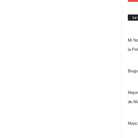
Lo
Mi No
la Pe
Biogr
Mejor
de Mú
Manch