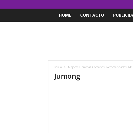
HOME
CONTACTO
PUBLICID
Inicio
Mejores Doramas Coreanos: Recomendados K-Dra
Jumong