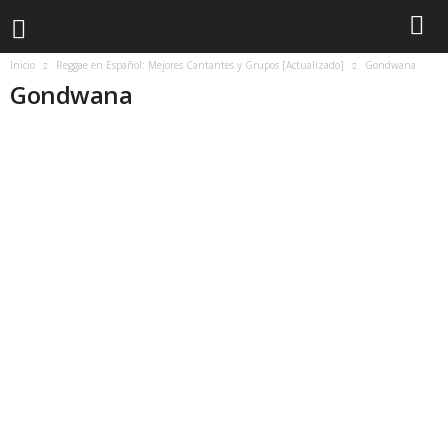
Inicio
Reggae en Español: Mejores Cantantes y Grupos [Actualizado]
Gondwana
Gondwana