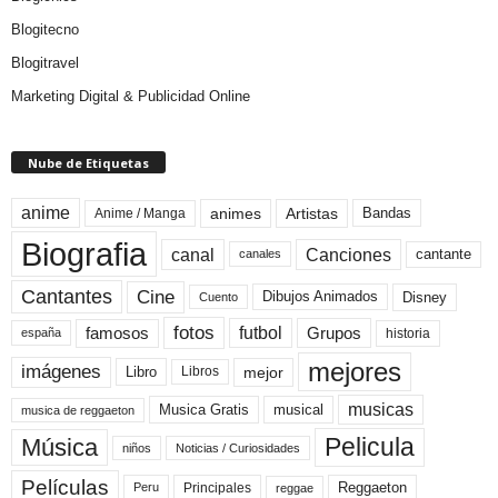
Blogitecno
Blogitravel
Marketing Digital & Publicidad Online
Nube de Etiquetas
anime
animes
Artistas
Bandas
Anime / Manga
Biografia
canal
Canciones
cantante
canales
Cine
Cantantes
Dibujos Animados
Disney
Cuento
fotos
futbol
Grupos
famosos
historia
españa
mejores
imágenes
mejor
Libro
Libros
musicas
Musica Gratis
musical
musica de reggaeton
Pelicula
Música
niños
Noticias / Curiosidades
Películas
Reggaeton
Principales
Peru
reggae