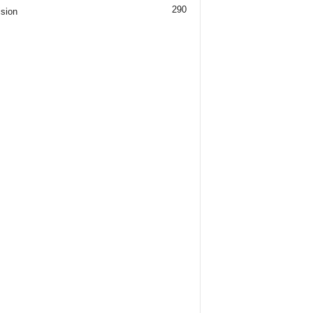
290
ision