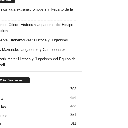
 nos va a extrañar: Sinopsis y Reparto de la
ton Oilers: Historia y Jugadores del Equipo
ockey
sota Timberwolves: Historia y Jugadores
s Mavericks: Jugadores y Campeonatos
ork Mets: Historia y Jugadores del Equipo de
all
 Más Destacado
703
656
ca
488
ulas
351
ntes
311
s