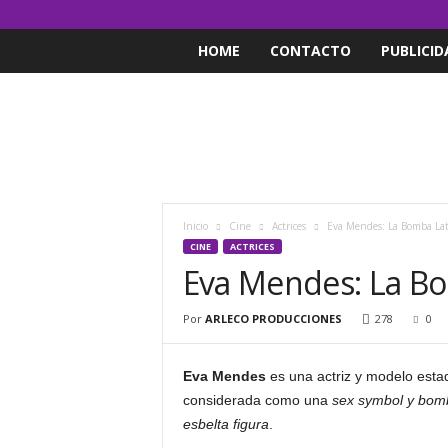
HOME
CONTACTO
PUBLICID
Inicio
Cine
Actrices
Eva Mendes: La Bomba La
CINE
ACTRICES
Eva Mendes: La B
Por
ARLECO PRODUCCIONES
278
0
Eva Mendes
es una actriz y modelo esta
considerada como una
sex symbol y bomba
esbelta figura
.