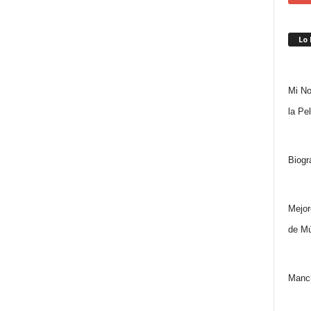
Lo
Mi No
la Pe
Biogr
Mejor
de Mú
Manch