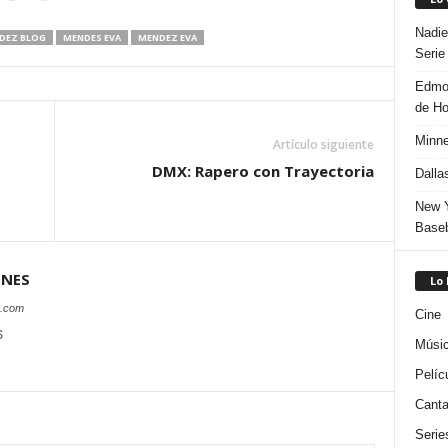
Nadie
DEZ BLOG
MENDES EVA
MENDEZ EVA
Serie
Edmon
de H
Minne
Artículo siguiente
DMX: Rapero con Trayectoria
Dalla
New Y
Baseb
ONES
Lo
s.com
Cine
S
Músi
Pelíc
Canta
Serie