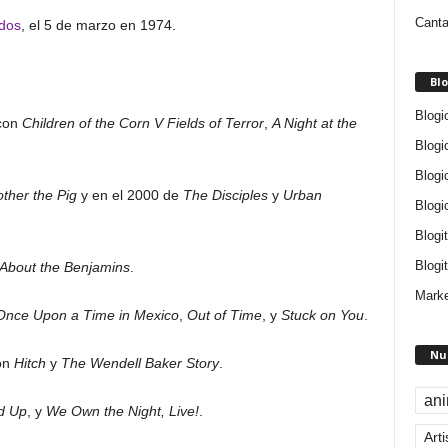
Canta
dos
, el 5 de marzo en 1974.
Blo
Blogi
 con
Children of the Corn V Fields of Terror
,
A Night at the
Blogi
Blogi
ther the Pig
y en el 2000 de
The Disciples
y
Urban
Blogi
Blogi
Blogit
 About the Benjamins
.
Marke
Once Upon a Time in Mexico
,
Out of Time
, y
Stuck on You
.
Nu
con
Hitch
y
The Wendell Baker Story
.
an
d Up
, y
We Own the Night, Live!
.
Arti