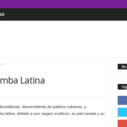
AD
tina
Bus
omba Latina
Sí
dounidense, descendiente de padres cubanos, y
 latina, debido a sus rasgos exóticos, su piel canela y su