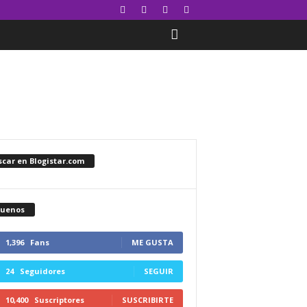
car en Blogistar.com
guenos
1,396
Fans
ME GUSTA
24
Seguidores
SEGUIR
10,400
Suscriptores
SUSCRIBIRTE