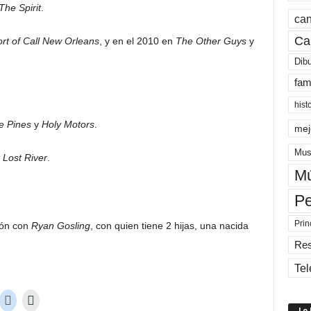
The Spirit
.
can
Ca
rt of Call New Orleans
, y en el 2010 en
The Other Guys
y
Dib
fam
hist
e Pines
y
Holy Motors
.
mej
Mus
n
Lost River
.
Mú
Pe
Prin
ión con
Ryan Gosling
, con quien tiene 2 hijas, una nacida
Re
Tel
Lo