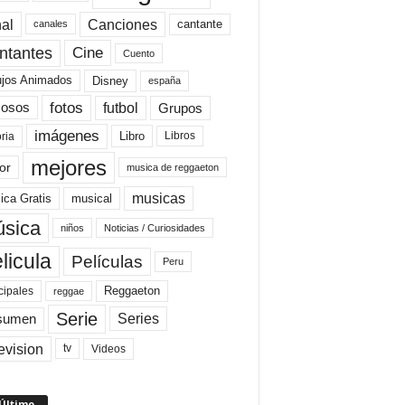
al
Canciones
cantante
canales
Cine
ntantes
Cuento
ujos Animados
Disney
españa
fotos
futbol
Grupos
osos
imágenes
Libro
oria
Libros
mejores
or
musica de reggaeton
musicas
ica Gratis
musical
sica
niños
Noticias / Curiosidades
licula
Películas
Peru
Reggaeton
cipales
reggae
Serie
Series
sumen
evision
Videos
tv
 Último