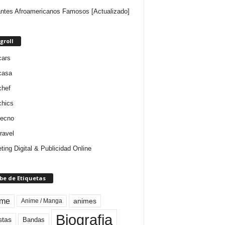
ntes Afroamericanos Famosos [Actualizado]
groll
cars
casa
chef
chics
tecno
ravel
ting Digital & Publicidad Online
be de Etiquetas
ime
animes
Anime / Manga
Biografia
stas
Bandas