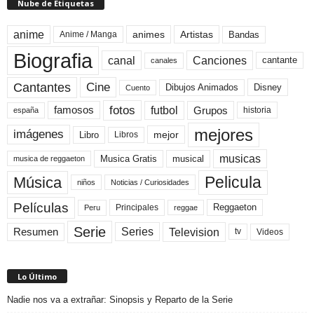
Nube de Etiquetas
anime
animes
Artistas
Bandas
Anime / Manga
Biografia
canal
Canciones
cantante
canales
Cine
Cantantes
Dibujos Animados
Disney
Cuento
fotos
futbol
Grupos
famosos
historia
españa
mejores
imágenes
mejor
Libro
Libros
musicas
Musica Gratis
musical
musica de reggaeton
Pelicula
Música
niños
Noticias / Curiosidades
Películas
Reggaeton
Principales
Peru
reggae
Serie
Television
Series
Resumen
Videos
tv
Lo Último
Nadie nos va a extrañar: Sinopsis y Reparto de la Serie