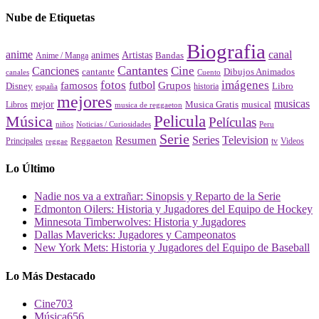
Nube de Etiquetas
Biografia
canal
anime
animes
Artistas
Bandas
Anime / Manga
Cantantes
Cine
Canciones
cantante
Dibujos Animados
canales
Cuento
fotos
imágenes
futbol
Grupos
famosos
Disney
Libro
historia
españa
mejores
musicas
mejor
Musica Gratis
musical
Libros
musica de reggaeton
Pelicula
Música
Películas
Peru
niños
Noticias / Curiosidades
Serie
Series
Television
Resumen
Principales
Reggaeton
Videos
reggae
tv
Lo Último
Nadie nos va a extrañar: Sinopsis y Reparto de la Serie
Edmonton Oilers: Historia y Jugadores del Equipo de Hockey
Minnesota Timberwolves: Historia y Jugadores
Dallas Mavericks: Jugadores y Campeonatos
New York Mets: Historia y Jugadores del Equipo de Baseball
Lo Más Destacado
Cine
703
Música
656