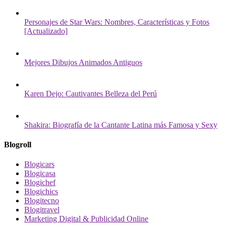
Personajes de Star Wars: Nombres, Características y Fotos
[Actualizado]
Mejores Dibujos Animados Antiguos
Karen Dejo: Cautivantes Belleza del Perú
Shakira: Biografía de la Cantante Latina más Famosa y Sexy
Blogroll
Blogicars
Blogicasa
Blogichef
Blogichics
Blogitecno
Blogitravel
Marketing Digital & Publicidad Online