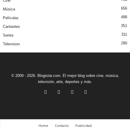
Cine
656
Música
488
Películas
351
Cantantes
311
Series
290
Television
© 2009 - 2026. Blogistar.com. El mejor blog sobre cine, música,
televisión, arte, deportes y más.
Home
Contacto
Publicidad