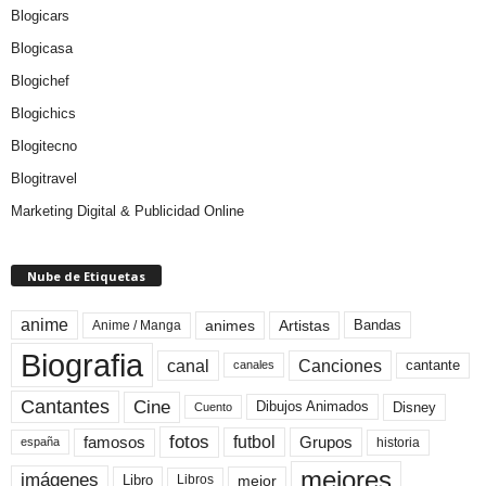
Blogicars
Blogicasa
Blogichef
Blogichics
Blogitecno
Blogitravel
Marketing Digital & Publicidad Online
Nube de Etiquetas
anime
animes
Artistas
Bandas
Anime / Manga
Biografia
canal
Canciones
cantante
canales
Cine
Cantantes
Dibujos Animados
Disney
Cuento
fotos
futbol
Grupos
famosos
historia
españa
mejores
imágenes
mejor
Libro
Libros