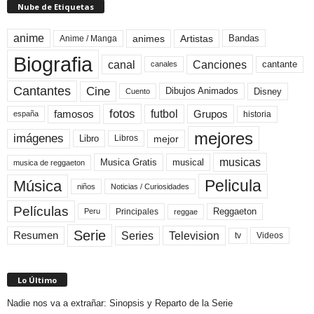
Nube de Etiquetas
anime
animes
Artistas
Bandas
Anime / Manga
Biografia
canal
Canciones
cantante
canales
Cine
Cantantes
Dibujos Animados
Disney
Cuento
fotos
futbol
Grupos
famosos
historia
españa
mejores
imágenes
mejor
Libro
Libros
musicas
Musica Gratis
musical
musica de reggaeton
Pelicula
Música
niños
Noticias / Curiosidades
Películas
Reggaeton
Principales
Peru
reggae
Serie
Television
Series
Resumen
Videos
tv
Lo Último
Nadie nos va a extrañar: Sinopsis y Reparto de la Serie