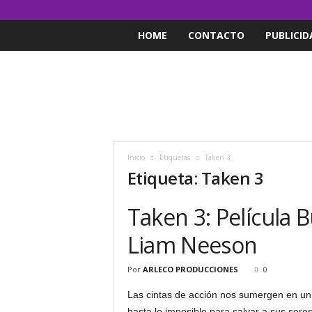
HOME
CONTACTO
PUBLICID
Inicio
Etiquetas
Taken 3
Etiqueta: Taken 3
Taken 3: Película
Liam Neeson
Por
ARLECO PRODUCCIONES
0
Las cintas de acción nos sumergen en un 
hasta lo imposible para salvar a sus seres