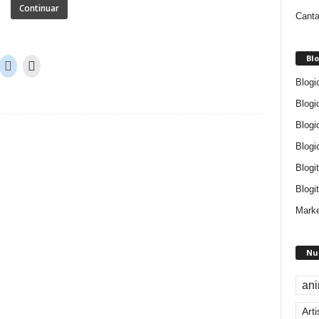
Continuar
Canta
Blo
Blogi
Blogi
Blogi
Blogi
Blogi
Blogit
Marke
Nu
an
Arti