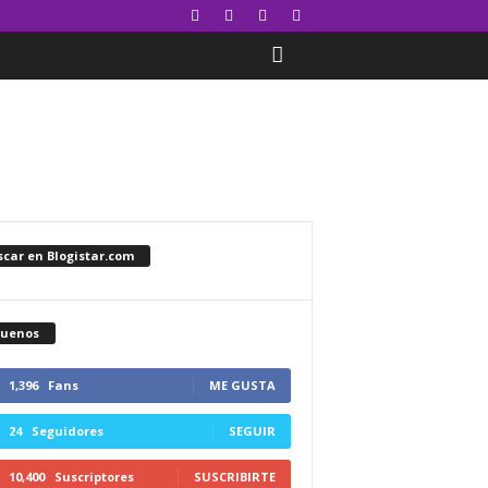
car en Blogistar.com
guenos
1,396
Fans
ME GUSTA
24
Seguidores
SEGUIR
10,400
Suscriptores
SUSCRIBIRTE