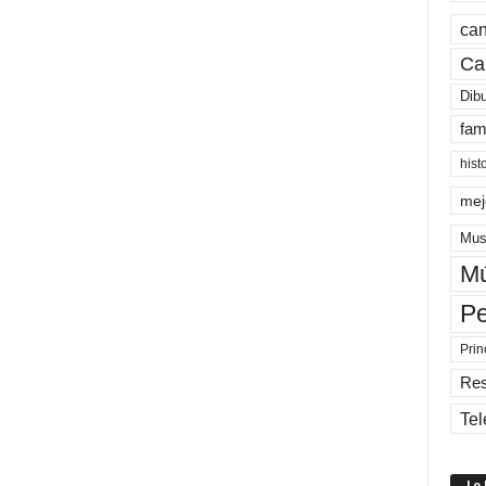
can
Ca
Dib
fam
hist
mej
Mus
Mú
Pe
Prin
Re
Tel
Lo