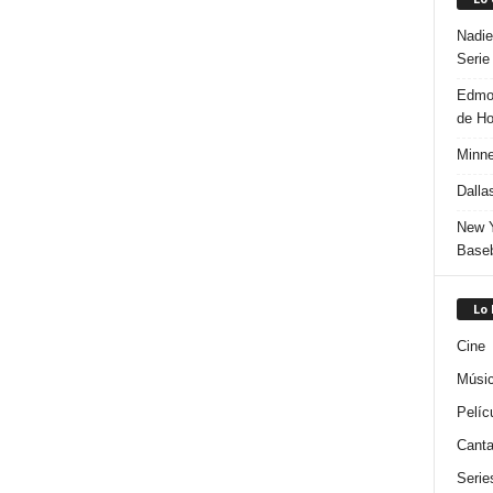
Nadie
Serie
Edmon
de H
Minne
Dalla
New Y
Baseb
Lo
Cine
Músi
Pelíc
Canta
Serie