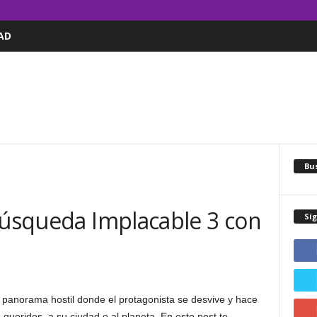
AD
Bus
 Búsqueda Implacable 3 con
Sí
panorama hostil donde el protagonista se desvive y hace
 queridos, a su ciudad o al planeta. En este post te