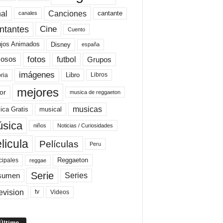
al
Canciones
cantante
canales
Cine
ntantes
Cuento
ujos Animados
Disney
españa
fotos
futbol
Grupos
osos
imágenes
Libro
oria
Libros
mejores
or
musica de reggaeton
musicas
ica Gratis
musical
sica
niños
Noticias / Curiosidades
licula
Películas
Peru
Reggaeton
cipales
reggae
Serie
Series
sumen
evision
Videos
tv
 Último