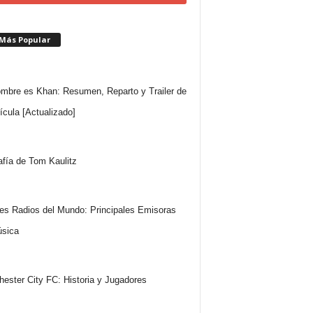
 Más Popular
mbre es Khan: Resumen, Reparto y Trailer de
lícula [Actualizado]
afía de Tom Kaulitz
es Radios del Mundo: Principales Emisoras
sica
ester City FC: Historia y Jugadores