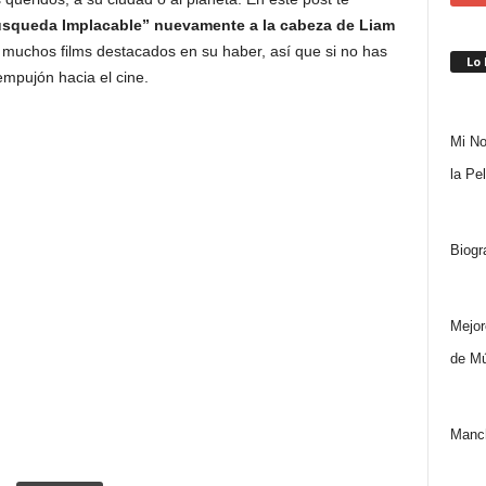
Búsqueda Implacable” nuevamente a la cabeza de Liam
e muchos films destacados en su haber, así que si no has
Lo
 empujón hacia el cine.
Mi No
la Pe
Biogr
Mejor
de Mú
Manch