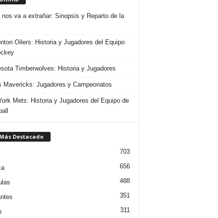
 nos va a extrañar: Sinopsis y Reparto de la
ton Oilers: Historia y Jugadores del Equipo
ockey
sota Timberwolves: Historia y Jugadores
s Mavericks: Jugadores y Campeonatos
ork Mets: Historia y Jugadores del Equipo de
all
 Más Destacado
703
656
ca
488
ulas
351
ntes
311
s