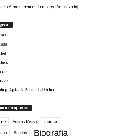
ntes Afroamericanos Famosos [Actualizado]
groll
cars
casa
chef
chics
tecno
ravel
ting Digital & Publicidad Online
be de Etiquetas
ime
animes
Anime / Manga
Biografia
stas
Bandas