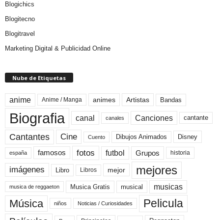
Blogichics
Blogitecno
Blogitravel
Marketing Digital & Publicidad Online
Nube de Etiquetas
anime
animes
Artistas
Bandas
Anime / Manga
Biografia
canal
Canciones
cantante
canales
Cine
Cantantes
Dibujos Animados
Disney
Cuento
fotos
futbol
Grupos
famosos
historia
españa
mejores
imágenes
mejor
Libro
Libros
musicas
Musica Gratis
musical
musica de reggaeton
Pelicula
Música
niños
Noticias / Curiosidades