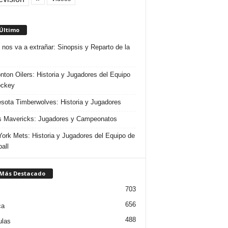
 Último
 nos va a extrañar: Sinopsis y Reparto de la
ton Oilers: Historia y Jugadores del Equipo
ockey
sota Timberwolves: Historia y Jugadores
s Mavericks: Jugadores y Campeonatos
ork Mets: Historia y Jugadores del Equipo de
all
 Más Destacado
703
656
ca
488
ulas