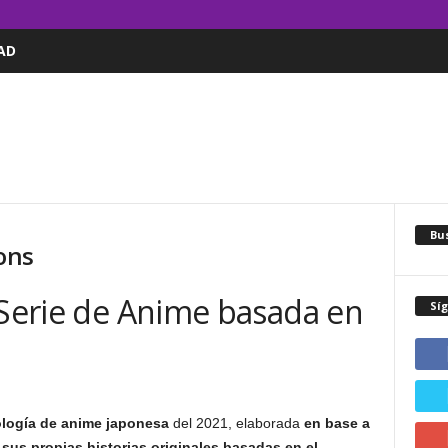
AD
Bus
ions
 Serie de Anime basada en
Sí
tología de anime japonesa
del 2021, elaborada
en base a
sus propias historias originales basadas en el