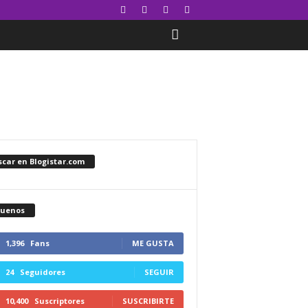
car en Blogistar.com
guenos
1,396
Fans
ME GUSTA
24
Seguidores
SEGUIR
10,400
Suscriptores
SUSCRIBIRTE