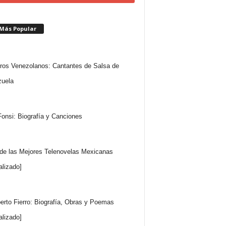
 Más Popular
ros Venezolanos: Cantantes de Salsa de
uela
Fonsi: Biografía y Canciones
 de las Mejores Telenovelas Mexicanas
alizado]
rto Fierro: Biografía, Obras y Poemas
alizado]