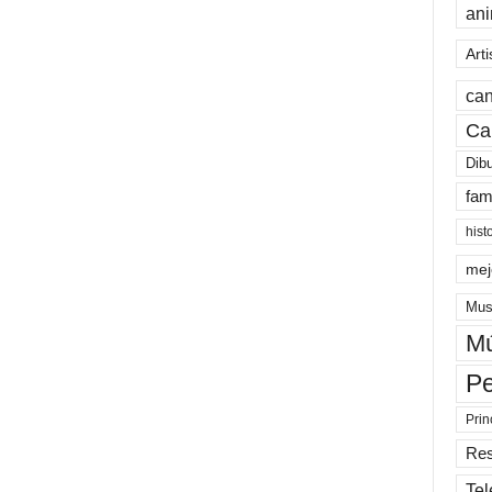
an
Arti
can
Ca
Dib
fam
hist
mej
Mus
Mú
Pe
Prin
Re
Tel