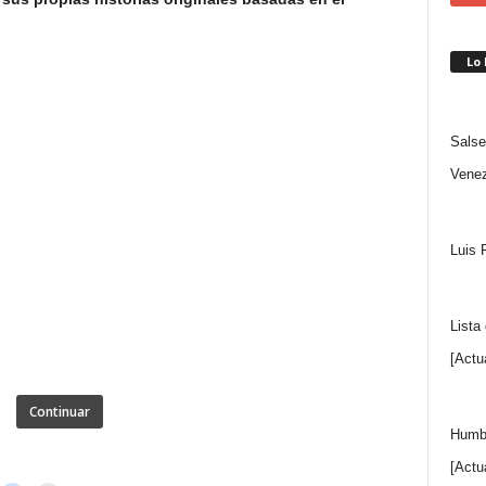
Lo
Salse
Venez
Luis 
Lista
[Actu
Continuar
Humbe
[Actu