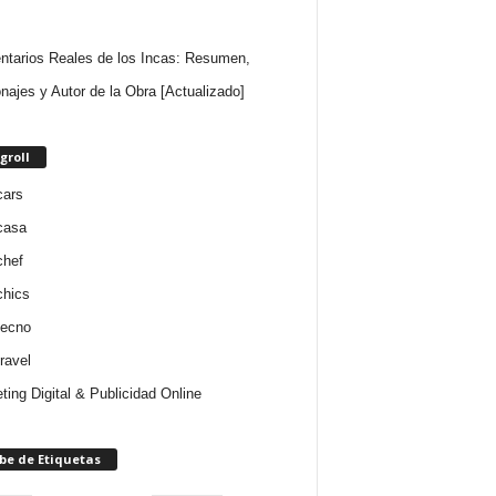
tarios Reales de los Incas: Resumen,
najes y Autor de la Obra [Actualizado]
groll
cars
casa
chef
chics
tecno
ravel
ting Digital & Publicidad Online
be de Etiquetas