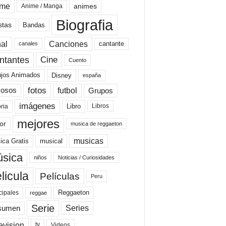
ime
animes
Anime / Manga
Biografia
stas
Bandas
al
Canciones
cantante
canales
Cine
ntantes
Cuento
ujos Animados
Disney
españa
fotos
futbol
Grupos
osos
imágenes
Libro
oria
Libros
mejores
or
musica de reggaeton
musicas
ica Gratis
musical
sica
niños
Noticias / Curiosidades
licula
Películas
Peru
Reggaeton
cipales
reggae
Serie
Series
sumen
evision
Videos
tv