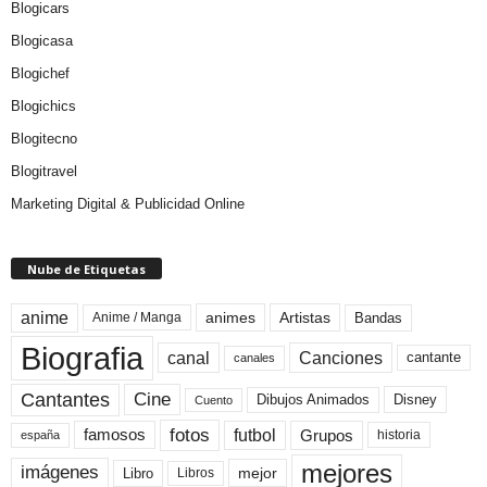
Blogicars
Blogicasa
Blogichef
Blogichics
Blogitecno
Blogitravel
Marketing Digital & Publicidad Online
Nube de Etiquetas
anime
animes
Artistas
Bandas
Anime / Manga
Biografia
canal
Canciones
cantante
canales
Cine
Cantantes
Dibujos Animados
Disney
Cuento
fotos
futbol
Grupos
famosos
historia
españa
mejores
imágenes
mejor
Libro
Libros