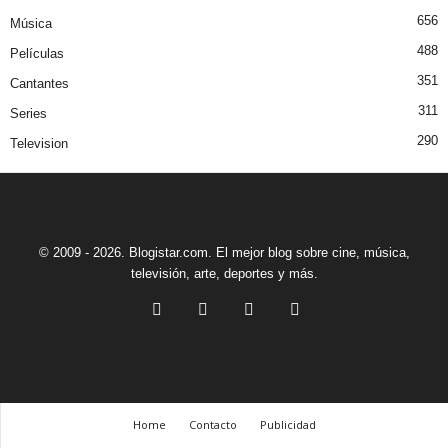
656
Música
488
Películas
351
Cantantes
311
Series
290
Television
© 2009 - 2026. Blogistar.com. El mejor blog sobre cine, música,
televisión, arte, deportes y más.
Home
Contacto
Publicidad