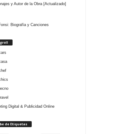
najes y Autor de la Obra [Actualizado]
Fonsi: Biografía y Canciones
groll
cars
casa
chef
chics
tecno
ravel
ting Digital & Publicidad Online
be de Etiquetas