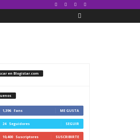
car en Blogistar.com
guenos
1,396
Fans
ME GUSTA
24
Seguidores
SEGUIR
10,400
Suscriptores
SUSCRIBIRTE