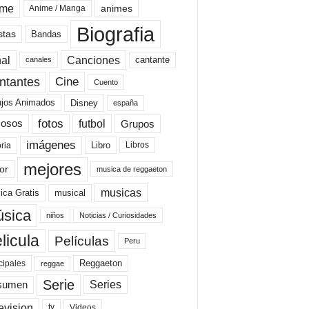
ime
animes
Anime / Manga
Biografia
stas
Bandas
al
Canciones
cantante
canales
Cine
ntantes
Cuento
ujos Animados
Disney
españa
fotos
futbol
Grupos
osos
imágenes
Libro
oria
Libros
mejores
or
musica de reggaeton
musicas
ica Gratis
musical
sica
niños
Noticias / Curiosidades
licula
Películas
Peru
Reggaeton
cipales
reggae
Serie
Series
sumen
evision
Videos
tv