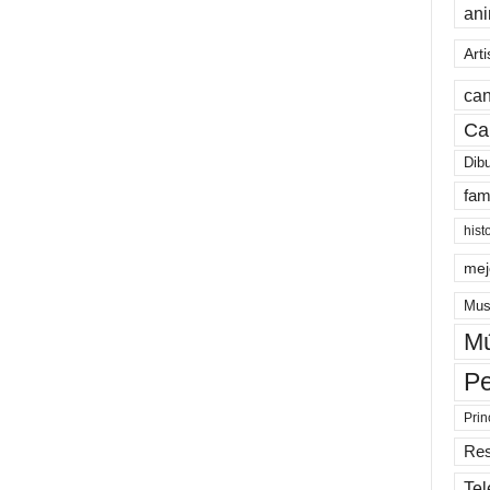
an
Arti
can
Ca
Dib
fam
hist
mej
Mus
Mú
Pe
Prin
Re
Tel