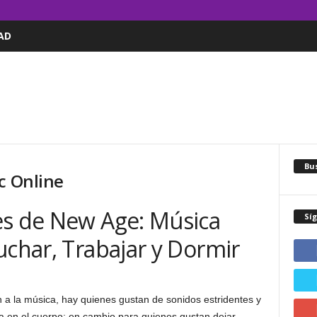
AD
Bus
c Online
es de New Age: Música
Sí
uchar, Trabajar y Dormir
 a la música, hay quienes gustan de sonidos estridentes y
na en el cuerpo; en cambio para quienes gustan dejar