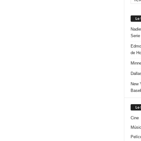
Lo
Nadie
Serie
Edmon
de H
Minne
Dalla
New Y
Baseb
Lo
Cine
Músi
Pelíc