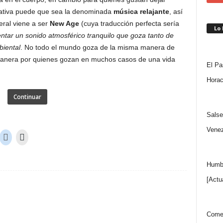
rnativa puede que sea la denominada
música relajante
, así
ral viene a ser
New Age
(cuya traducción perfecta sería
Lo
entar un sonido atmosférico tranquilo que goza tanto de
biental
. No todo el mundo goza de la misma manera de
manera por quienes gozan en muchos casos de una vida
El Pa
Horac
Continuar
Salse
Venez
Humbe
[Actu
Comen