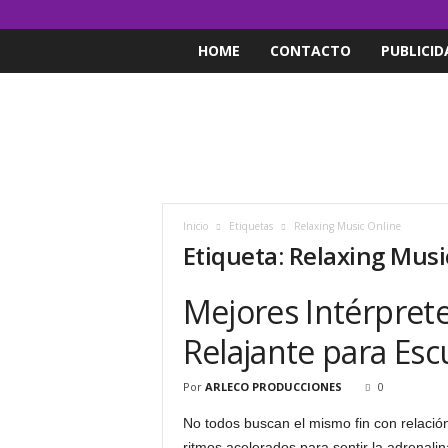
HOME
CONTACTO
PUBLICID
Inicio
Etiquetas
Relaxing Music Online
Etiqueta: Relaxing Musi
Mejores Intérpret
Relajante para Esc
Por
ARLECO PRODUCCIONES
0
No todos buscan el mismo fin con relación
ritmos acelerados para sentir la adrenali