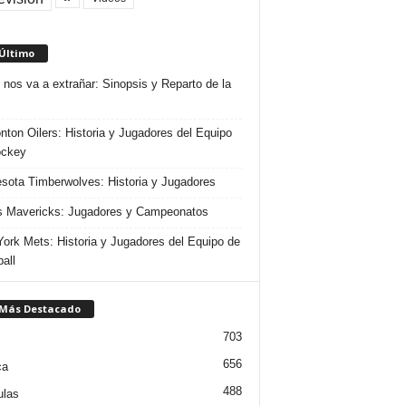
 Último
 nos va a extrañar: Sinopsis y Reparto de la
ton Oilers: Historia y Jugadores del Equipo
ockey
sota Timberwolves: Historia y Jugadores
s Mavericks: Jugadores y Campeonatos
ork Mets: Historia y Jugadores del Equipo de
all
 Más Destacado
703
656
ca
488
ulas