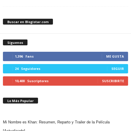
Buscar en Blogistar.com
Síguenos
1,396
Fans
ME GUSTA
24
Seguidores
SEGUIR
10,400
Suscriptores
SUSCRIBIRTE
Lo Más Popular
Mi Nombre es Khan: Resumen, Reparto y Trailer de la Película
[Actualizado]