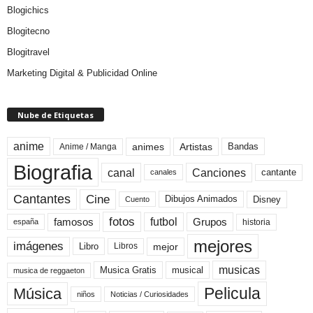
Blogichics
Blogitecno
Blogitravel
Marketing Digital & Publicidad Online
Nube de Etiquetas
anime
animes
Artistas
Bandas
Anime / Manga
Biografia
canal
Canciones
cantante
canales
Cine
Cantantes
Dibujos Animados
Disney
Cuento
fotos
futbol
Grupos
famosos
historia
españa
mejores
imágenes
mejor
Libro
Libros
musicas
Musica Gratis
musical
musica de reggaeton
Pelicula
Música
niños
Noticias / Curiosidades