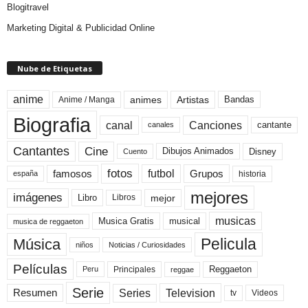
Blogitravel
Marketing Digital & Publicidad Online
Nube de Etiquetas
anime
animes
Artistas
Bandas
Anime / Manga
Biografia
canal
Canciones
cantante
canales
Cine
Cantantes
Dibujos Animados
Disney
Cuento
fotos
futbol
Grupos
famosos
historia
españa
mejores
imágenes
mejor
Libro
Libros
musicas
Musica Gratis
musical
musica de reggaeton
Pelicula
Música
niños
Noticias / Curiosidades
Películas
Reggaeton
Principales
Peru
reggae
Serie
Television
Series
Resumen
Videos
tv