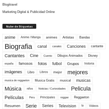
Blogitravel
Marketing Digital & Publicidad Online
Nube de Etiquetas
anime
animes
Artistas
Bandas
Anime / Manga
Biografia
canal
Canciones
cantante
canales
Cine
Cantantes
Dibujos Animados
Disney
Cuento
fotos
futbol
Grupos
famosos
historia
españa
mejores
imágenes
mejor
Libro
Libros
musicas
Musica Gratis
musical
musica de reggaeton
Pelicula
Música
niños
Noticias / Curiosidades
Películas
Reggaeton
Principales
Peru
reggae
Serie
Television
Series
Resumen
Videos
tv