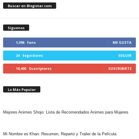
Buscar en Blogistar.com
Síguenos
1,396
Fans
ME GUSTA
24
Seguidores
SEGUIR
10,400
Suscriptores
SUSCRIBIRTE
Lo Más Popular
Mejores Animes Shojo: Lista de Recomendados Animes para Mujeres
Mi Nombre es Khan: Resumen, Reparto y Trailer de la Película