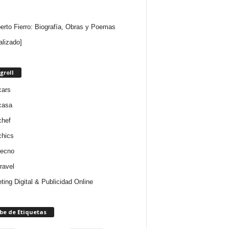
rto Fierro: Biografía, Obras y Poemas
alizado]
groll
cars
casa
chef
chics
tecno
ravel
ting Digital & Publicidad Online
be de Etiquetas