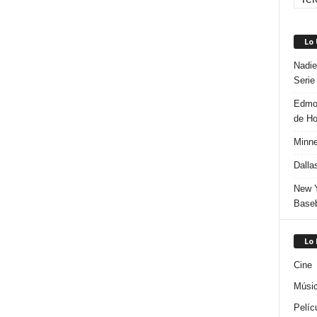
Lo
Nadie
Serie
Edmon
de H
Minne
Dalla
New Y
Baseb
Lo
Cine
Músi
Pelíc