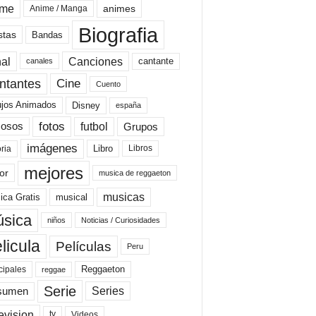
ime
animes
Anime / Manga
Biografia
stas
Bandas
al
Canciones
cantante
canales
Cine
ntantes
Cuento
ujos Animados
Disney
españa
fotos
futbol
Grupos
osos
imágenes
Libro
oria
Libros
mejores
or
musica de reggaeton
musicas
ica Gratis
musical
sica
niños
Noticias / Curiosidades
licula
Películas
Peru
Reggaeton
cipales
reggae
Serie
Series
sumen
evision
Videos
tv