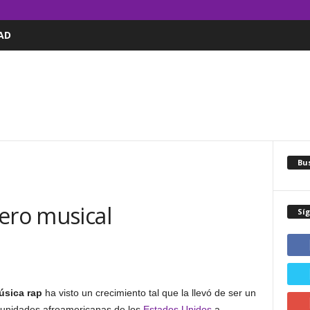
AD
Bus
ero musical
Sí
úsica rap
ha visto un crecimiento tal que la llevó de ser un
munidades afroamericanas de los
Estados Unidos
a