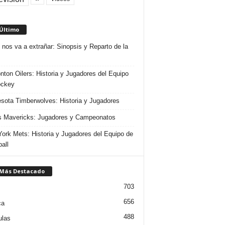
 Último
 nos va a extrañar: Sinopsis y Reparto de la
ton Oilers: Historia y Jugadores del Equipo
ockey
sota Timberwolves: Historia y Jugadores
s Mavericks: Jugadores y Campeonatos
ork Mets: Historia y Jugadores del Equipo de
all
 Más Destacado
703
656
ca
488
ulas