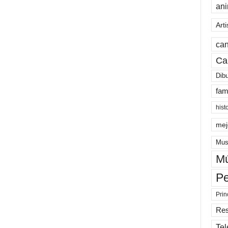
an
Arti
can
Ca
Dib
fam
hist
mej
Mus
Mú
Pe
Prin
Re
Tel