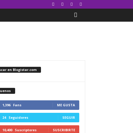
car en Blogistar.com
guenos
1,396
Fans
ME GUSTA
24
Seguidores
SEGUIR
10,400
Suscriptores
SUSCRIBIRTE