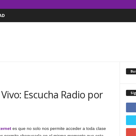
AD
Bus
Vivo: Escucha Radio por
Sí
ternet
es que no solo nos permite acceder a toda clase
os permite chequearla en el mismo momento que esta