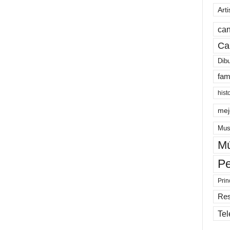
Arti
can
Ca
Dib
fam
hist
mej
Mus
Mú
Pe
Prin
Re
Tel