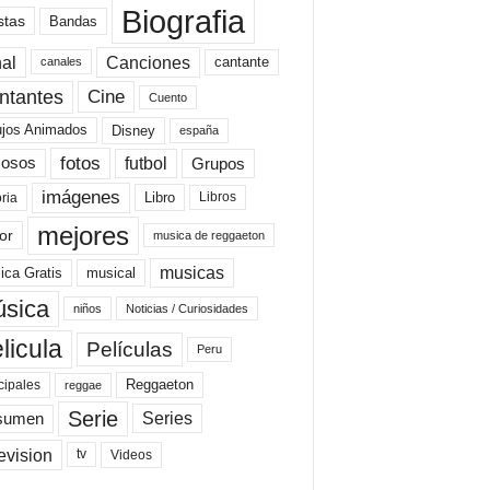
Biografia
stas
Bandas
al
Canciones
cantante
canales
Cine
ntantes
Cuento
ujos Animados
Disney
españa
fotos
futbol
Grupos
osos
imágenes
Libro
oria
Libros
mejores
or
musica de reggaeton
musicas
ica Gratis
musical
sica
niños
Noticias / Curiosidades
licula
Películas
Peru
Reggaeton
cipales
reggae
Serie
Series
sumen
evision
Videos
tv