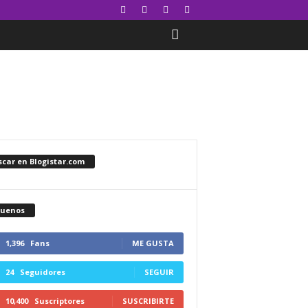
car en Blogistar.com
guenos
1,396
Fans
ME GUSTA
24
Seguidores
SEGUIR
10,400
Suscriptores
SUSCRIBIRTE