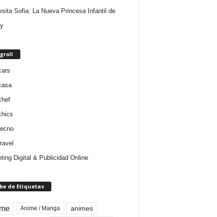
esita Sofia: La Nueva Princesa Infantil de
y
groll
cars
casa
chef
chics
tecno
ravel
ting Digital & Publicidad Online
be de Etiquetas
ime
animes
Anime / Manga