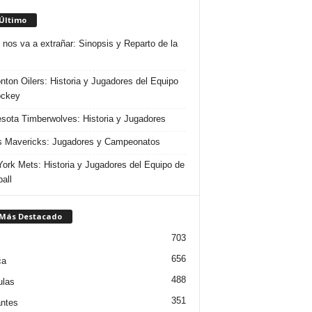
 Último
 nos va a extrañar: Sinopsis y Reparto de la
ton Oilers: Historia y Jugadores del Equipo
ockey
sota Timberwolves: Historia y Jugadores
s Mavericks: Jugadores y Campeonatos
ork Mets: Historia y Jugadores del Equipo de
all
 Más Destacado
703
656
ca
488
ulas
351
ntes