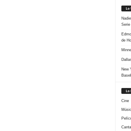
Lo
Nadie
Serie
Edmon
de H
Minne
Dalla
New Y
Baseb
Lo
Cine
Músi
Pelíc
Canta