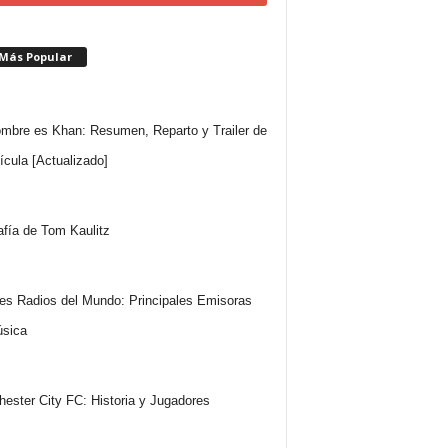
 Más Popular
mbre es Khan: Resumen, Reparto y Trailer de
lícula [Actualizado]
afía de Tom Kaulitz
es Radios del Mundo: Principales Emisoras
sica
ester City FC: Historia y Jugadores