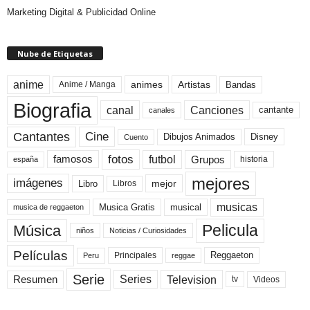
Marketing Digital & Publicidad Online
Nube de Etiquetas
anime
animes
Artistas
Bandas
Anime / Manga
Biografia
canal
Canciones
cantante
canales
Cine
Cantantes
Dibujos Animados
Disney
Cuento
fotos
futbol
Grupos
famosos
historia
españa
mejores
imágenes
mejor
Libro
Libros
musicas
Musica Gratis
musical
musica de reggaeton
Pelicula
Música
niños
Noticias / Curiosidades
Películas
Reggaeton
Principales
Peru
reggae
Serie
Television
Series
Resumen
Videos
tv