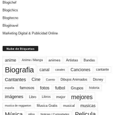
Blogichef
Blogichics
Blogitecno
Blogitravel
Marketing Digital & Publicidad Online
Nube de Etiquetas
anime
animes
Artistas
Bandas
Anime / Manga
Biografia
canal
Canciones
cantante
canales
Cine
Cantantes
Dibujos Animados
Disney
Cuento
fotos
futbol
Grupos
famosos
historia
españa
mejores
imágenes
mejor
Libro
Libros
musicas
Musica Gratis
musical
musica de reggaeton
Pelicula
Música
niños
Noticias / Curiosidades