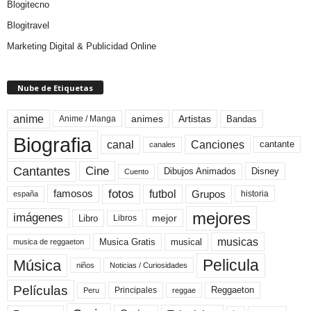
Blogitecno
Blogitravel
Marketing Digital & Publicidad Online
Nube de Etiquetas
anime
animes
Artistas
Bandas
Anime / Manga
Biografia
canal
Canciones
cantante
canales
Cine
Cantantes
Dibujos Animados
Disney
Cuento
fotos
futbol
Grupos
famosos
historia
españa
mejores
imágenes
mejor
Libro
Libros
musicas
Musica Gratis
musical
musica de reggaeton
Pelicula
Música
niños
Noticias / Curiosidades
Películas
Reggaeton
Principales
Peru
reggae