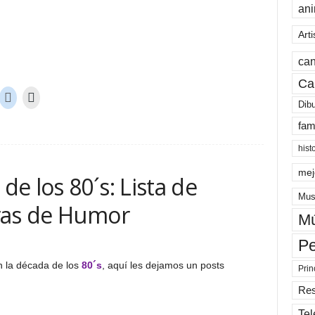
an
Arti
can
Ca
Dib
fam
hist
mej
e los 80´s: Lista de
Mus
ras de Humor
Mú
Pe
n la década de los
80´s
, aquí les dejamos un posts
Prin
Re
Tel