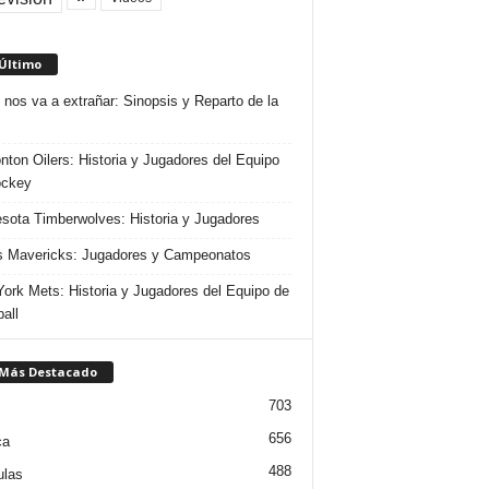
 Último
 nos va a extrañar: Sinopsis y Reparto de la
ton Oilers: Historia y Jugadores del Equipo
ockey
sota Timberwolves: Historia y Jugadores
s Mavericks: Jugadores y Campeonatos
ork Mets: Historia y Jugadores del Equipo de
all
 Más Destacado
703
656
ca
488
ulas