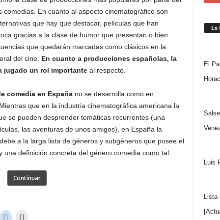
as comedias. En cuanto al aspecto cinematográfico son
alternativas que hay que destacar, películas que han
Lo
ca gracias a la clase de humor que presentan o bien
cuencias que quedarán marcadas como clásicos en la
eral del cine.
En cuanto a producciones españolas, la
El Pa
 jugado un rol importante
al respecto.
Horac
de comedia en España
no se desarrolla como en
Mientras que en la industria cinematográfica americana la
Salse
que se pueden desprender temáticas recurrentes (una
Venez
ículas, las aventuras de unos amigos), en España la
debe a la larga lista de géneros y subgéneros que posee el
y una definición concreta del género comedia como tal.
Luis 
Continuar
Lista
[Actu