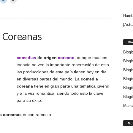
Humbe
[Actu
 Coreanas
Blo
Blogi
comedias
de origen
coreano
, aunque muchos
Blogi
todavía no ven la importante repercusión de esto
Blogi
las producciones de este país tienen hoy en día
Blogi
en diversas partes del mundo. La
comedia
coreana
tiene en gran parte una temática juvenil
Blogi
y a la vez romántica, siendo todo esto la clave
Blogit
para su éxito.
Marke
s coreanas
encontramos a:
Nu