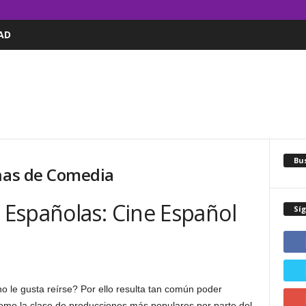
AD
Bus
enas de Comedia
Españolas: Cine Español
Sí
o le gusta reírse? Por ello resulta tan común poder
omo la clase de producciones más populares por parte del