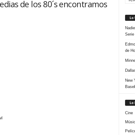
edias de los 80´s encontramos
Lo
Nadie
Serie
Edmon
de H
Minne
Dalla
New Y
Baseb
Lo
Cine
wl
Músi
Pelíc