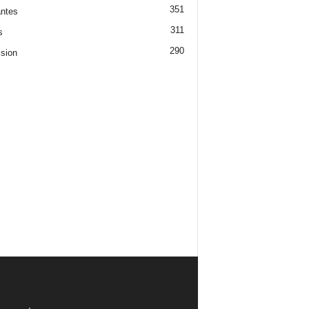
351
ntes
311
s
290
ision