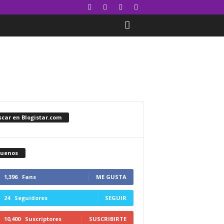
car en Blogistar.com
guenos
1,396
Fans
ME GUSTA
24
Seguidores
SEGUIR
10,400
Suscriptores
SUSCRIBIRTE