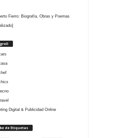
rto Fierro: Biografía, Obras y Poemas
alizado]
groll
cars
casa
chef
chics
tecno
ravel
ting Digital & Publicidad Online
be de Etiquetas