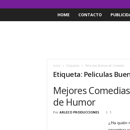
HOME
CONTACTO
PUBLICID
Inicio
Etiquetas
Peliculas Buenas de Comedia
Etiqueta: Peliculas Bu
Mejores Comedias 
de Humor
Por
ARLECO PRODUCCIONES
1
¿Ha quién n
encontrar c