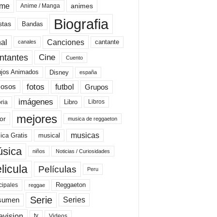
ime
animes
Anime / Manga
Biografia
stas
Bandas
al
Canciones
cantante
canales
Cine
ntantes
Cuento
ujos Animados
Disney
españa
fotos
futbol
Grupos
osos
imágenes
Libro
oria
Libros
mejores
or
musica de reggaeton
musicas
ica Gratis
musical
sica
niños
Noticias / Curiosidades
licula
Películas
Peru
Reggaeton
cipales
reggae
Serie
Series
sumen
evision
Videos
tv