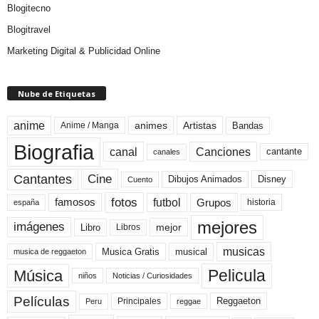
Blogitecno
Blogitravel
Marketing Digital & Publicidad Online
Nube de Etiquetas
anime
animes
Artistas
Bandas
Anime / Manga
Biografia
canal
Canciones
cantante
canales
Cine
Cantantes
Dibujos Animados
Disney
Cuento
fotos
futbol
Grupos
famosos
historia
españa
mejores
imágenes
mejor
Libro
Libros
musicas
Musica Gratis
musical
musica de reggaeton
Pelicula
Música
niños
Noticias / Curiosidades
Películas
Reggaeton
Principales
Peru
reggae