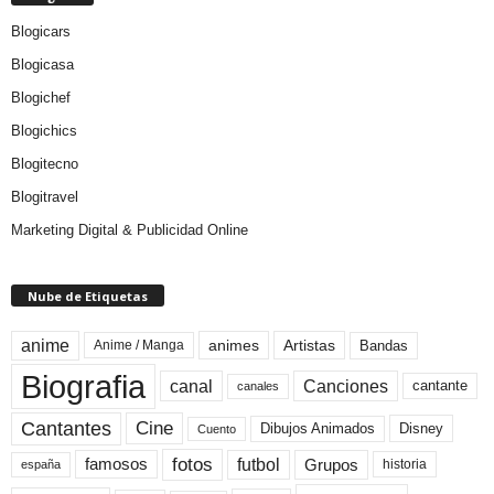
Blogicars
Blogicasa
Blogichef
Blogichics
Blogitecno
Blogitravel
Marketing Digital & Publicidad Online
Nube de Etiquetas
anime
animes
Artistas
Bandas
Anime / Manga
Biografia
canal
Canciones
cantante
canales
Cine
Cantantes
Dibujos Animados
Disney
Cuento
fotos
futbol
Grupos
famosos
historia
españa