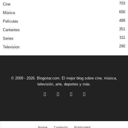
703
Cine
656
Música
488
Películas
351
Cantantes
311
Series
290
Television
© 2009 - 2026. Blogistar.com. El mejor blog sobre cine, música,
televisión, arte, deportes y más.
Home
Contacto
Publicidad