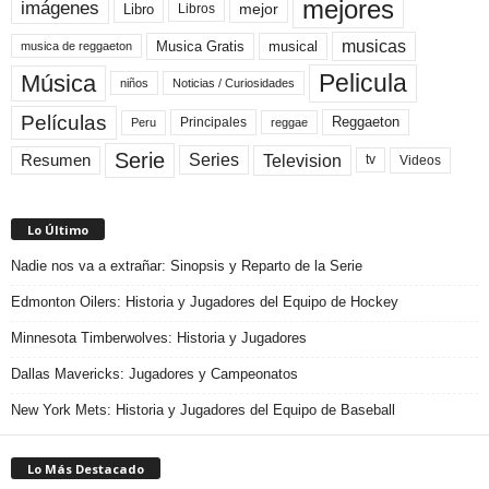
mejores
imágenes
mejor
Libro
Libros
musicas
Musica Gratis
musical
musica de reggaeton
Pelicula
Música
niños
Noticias / Curiosidades
Películas
Reggaeton
Principales
Peru
reggae
Serie
Television
Series
Resumen
Videos
tv
Lo Último
Nadie nos va a extrañar: Sinopsis y Reparto de la Serie
Edmonton Oilers: Historia y Jugadores del Equipo de Hockey
Minnesota Timberwolves: Historia y Jugadores
Dallas Mavericks: Jugadores y Campeonatos
New York Mets: Historia y Jugadores del Equipo de Baseball
Lo Más Destacado