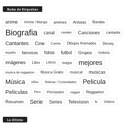
Nube de Etiquetas
anime
animes
Artistas
Bandas
Anime / Manga
Biografia
canal
Canciones
cantante
canales
Cine
Cantantes
Dibujos Animados
Disney
Cuento
fotos
futbol
Grupos
famosos
historia
españa
mejores
imágenes
mejor
Libro
Libros
musicas
Musica Gratis
musical
musica de reggaeton
Pelicula
Música
niños
Noticias / Curiosidades
Películas
Reggaeton
Principales
Peru
reggae
Serie
Television
Series
Resumen
Videos
tv
Lo Último