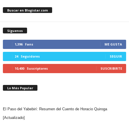
Buscar en Blogistar.com
Síguenos
1,396
Fans
ME GUSTA
24
Seguidores
SEGUIR
10,400
Suscriptores
SUSCRIBIRTE
Lo Más Popular
El Paso del Yabebirí: Resumen del Cuento de Horacio Quiroga
[Actualizado]