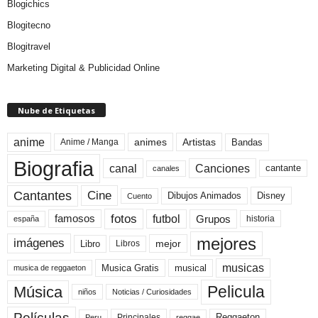
Blogichics
Blogitecno
Blogitravel
Marketing Digital & Publicidad Online
Nube de Etiquetas
anime
animes
Artistas
Bandas
Anime / Manga
Biografia
canal
Canciones
cantante
canales
Cine
Cantantes
Dibujos Animados
Disney
Cuento
fotos
futbol
Grupos
famosos
historia
españa
mejores
imágenes
mejor
Libro
Libros
musicas
Musica Gratis
musical
musica de reggaeton
Pelicula
Música
niños
Noticias / Curiosidades
Películas
Reggaeton
Principales
Peru
reggae