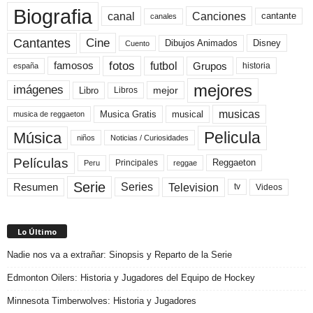
Biografia
canal
Canciones
cantante
canales
Cine
Cantantes
Dibujos Animados
Disney
Cuento
fotos
futbol
Grupos
famosos
historia
españa
mejores
imágenes
mejor
Libro
Libros
musicas
Musica Gratis
musical
musica de reggaeton
Pelicula
Música
niños
Noticias / Curiosidades
Películas
Reggaeton
Principales
Peru
reggae
Serie
Television
Series
Resumen
Videos
tv
Lo Último
Nadie nos va a extrañar: Sinopsis y Reparto de la Serie
Edmonton Oilers: Historia y Jugadores del Equipo de Hockey
Minnesota Timberwolves: Historia y Jugadores