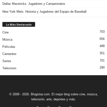
Dallas Mavericks: Jugadores y Campeonatos
New York Mets: Historia y Jugadores del Equipo de Baseball
Lo Más Destacado
703
Cine
656
Música
488
Películas
351
Cantantes
311
Series
290
Television
© 2009 - 2026. Blogistar.com. El mejor blog sobre cine, música,
televisión, arte, deportes y más.