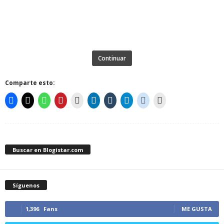
Continuar
Comparte esto:
Buscar en Blogistar.com
Síguenos
1,396
Fans
ME GUSTA