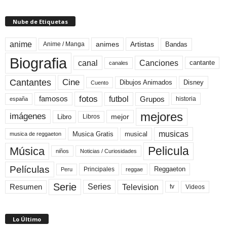
Nube de Etiquetas
anime
animes
Artistas
Bandas
Anime / Manga
Biografia
canal
Canciones
cantante
canales
Cine
Cantantes
Dibujos Animados
Disney
Cuento
fotos
futbol
Grupos
famosos
historia
españa
mejores
imágenes
mejor
Libro
Libros
musicas
Musica Gratis
musical
musica de reggaeton
Pelicula
Música
niños
Noticias / Curiosidades
Películas
Reggaeton
Principales
Peru
reggae
Serie
Television
Series
Resumen
Videos
tv
Lo Último