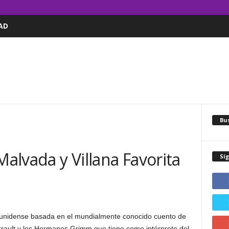
AD
Bus
Malvada y Villana Favorita
Sí
dounidense basada en el mundialmente conocido cuento de
rault y los Hermanos Grimm que tiene como intérprete del