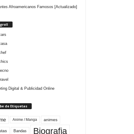
ntes Afroamericanos Famosos [Actualizado]
groll
cars
casa
chef
chics
tecno
ravel
ting Digital & Publicidad Online
be de Etiquetas
ime
animes
Anime / Manga
Biografia
stas
Bandas