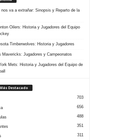
 nos va a extrañar: Sinopsis y Reparto de la
ton Oilers: Historia y Jugadores del Equipo
ockey
sota Timberwolves: Historia y Jugadores
s Mavericks: Jugadores y Campeonatos
ork Mets: Historia y Jugadores del Equipo de
all
 Más Destacado
703
656
ca
488
ulas
351
ntes
311
s