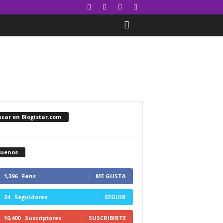
car en Blogistar.com
guenos
1,396
Fans
ME GUSTA
24
Seguidores
SEGUIR
10,400
Suscriptores
SUSCRIBIRTE