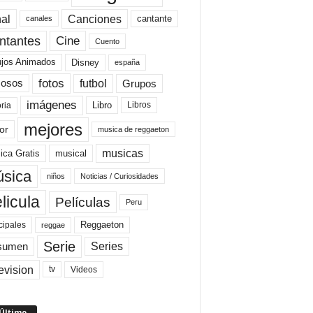
al
Canciones
cantante
canales
Cine
ntantes
Cuento
ujos Animados
Disney
españa
fotos
futbol
Grupos
osos
imágenes
Libro
oria
Libros
mejores
or
musica de reggaeton
musicas
ica Gratis
musical
sica
niños
Noticias / Curiosidades
licula
Películas
Peru
Reggaeton
cipales
reggae
Serie
Series
sumen
evision
Videos
tv
 Último