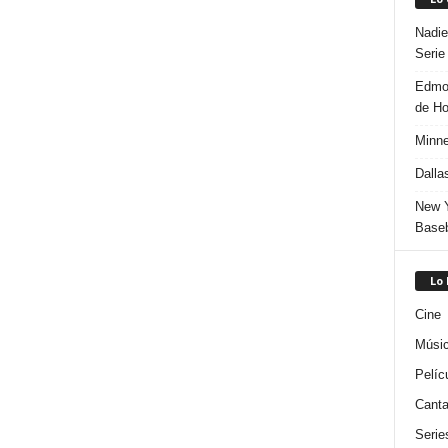
Nadie
Serie
Edmon
de H
Minne
Dalla
New Y
Baseb
Lo
Cine
Músi
Pelíc
Canta
Serie