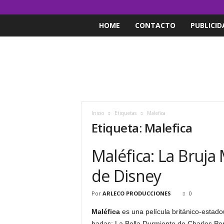
HOME
CONTACTO
PUBLICID
Inicio
Etiquetas
Malefica
Etiqueta: Malefica
Maléfica: La Bruja 
de Disney
Por
ARLECO PRODUCCIONES
0
Maléfica
es una película británico-esta
hadas: La Bella Durmiente de Charles Per