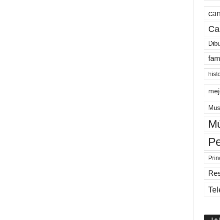
can
Ca
Dib
fam
hist
mej
Mus
Mú
Pe
Prin
Re
Tel
Lo