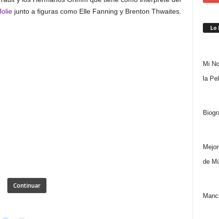
olie
junto a figuras como Elle Fanning y Brenton Thwaites.
Lo
Mi No
la Pe
Biogr
Mejor
de Mú
Continuar
Manch