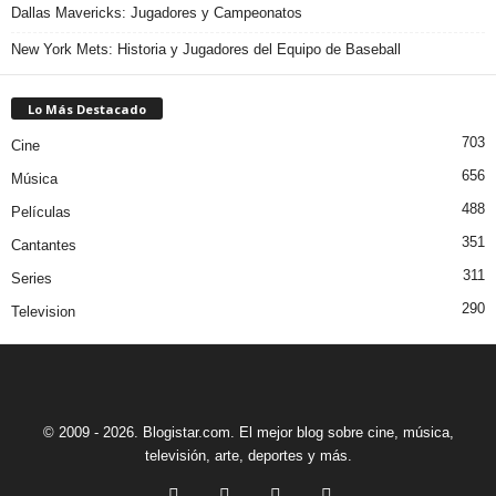
Dallas Mavericks: Jugadores y Campeonatos
New York Mets: Historia y Jugadores del Equipo de Baseball
Lo Más Destacado
703
Cine
656
Música
488
Películas
351
Cantantes
311
Series
290
Television
© 2009 - 2026. Blogistar.com. El mejor blog sobre cine, música,
televisión, arte, deportes y más.