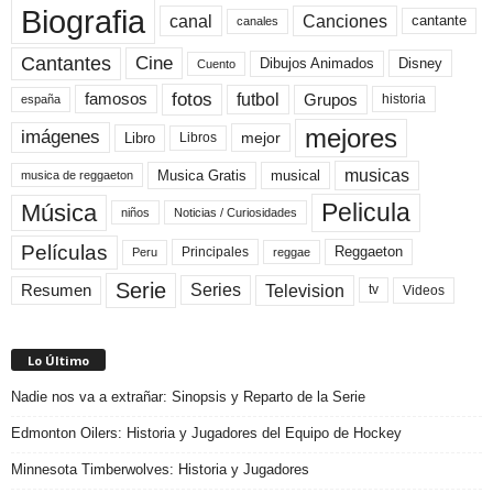
Biografia
canal
Canciones
cantante
canales
Cine
Cantantes
Dibujos Animados
Disney
Cuento
fotos
futbol
Grupos
famosos
historia
españa
mejores
imágenes
mejor
Libro
Libros
musicas
Musica Gratis
musical
musica de reggaeton
Pelicula
Música
niños
Noticias / Curiosidades
Películas
Reggaeton
Principales
Peru
reggae
Serie
Television
Series
Resumen
Videos
tv
Lo Último
Nadie nos va a extrañar: Sinopsis y Reparto de la Serie
Edmonton Oilers: Historia y Jugadores del Equipo de Hockey
Minnesota Timberwolves: Historia y Jugadores