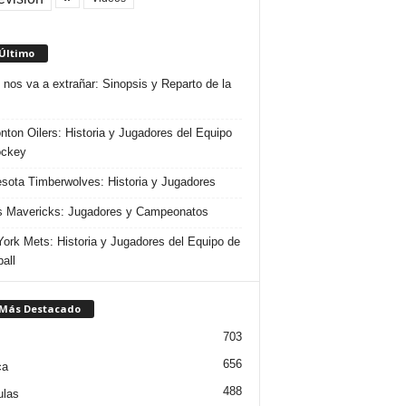
 Último
 nos va a extrañar: Sinopsis y Reparto de la
ton Oilers: Historia y Jugadores del Equipo
ockey
sota Timberwolves: Historia y Jugadores
s Mavericks: Jugadores y Campeonatos
ork Mets: Historia y Jugadores del Equipo de
all
 Más Destacado
703
656
ca
488
ulas