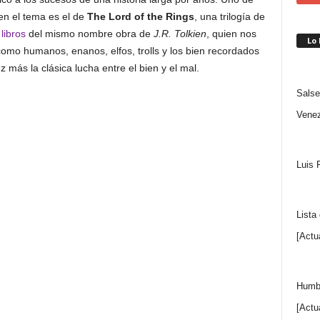
en el tema es el de
The Lord of the Rings
, una trilogía de
s
libros
del mismo nombre obra de
J.R. Tolkien
, quien nos
Lo
omo humanos, enanos, elfos, trolls y los bien recordados
 más la clásica lucha entre el bien y el mal.
Salse
Venez
Luis 
Lista
[Actu
Humbe
[Actu