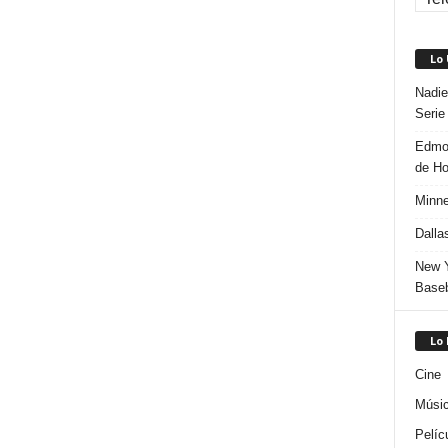
Lo
Nadie
Serie
Edmon
de H
Minne
Dalla
New Y
Baseb
Lo
Cine
Músi
Pelíc