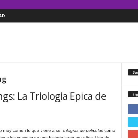
AD
Bus
ng
gs: La Triologia Epica de
Sí
go muy común lo que viene a ser
trilogías de películas
como
o a los sucesos de una historia larga por años. Uno de