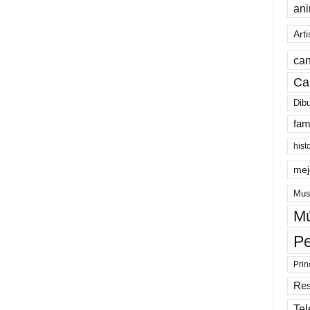
an
Arti
can
Ca
Dib
fam
hist
mej
Mus
Mú
Pe
Prin
Re
Tel