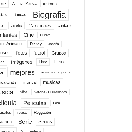
ime
animes
Anime / Manga
Biografia
stas
Bandas
al
Canciones
cantante
canales
Cine
ntantes
Cuento
ujos Animados
Disney
españa
fotos
futbol
Grupos
osos
imágenes
Libro
oria
Libros
mejores
or
musica de reggaeton
musicas
ica Gratis
musical
sica
niños
Noticias / Curiosidades
licula
Películas
Peru
Reggaeton
cipales
reggae
Serie
Series
sumen
evision
Videos
tv