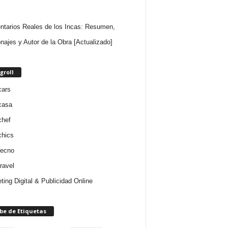
tarios Reales de los Incas: Resumen,
najes y Autor de la Obra [Actualizado]
groll
cars
casa
chef
chics
tecno
ravel
ting Digital & Publicidad Online
be de Etiquetas