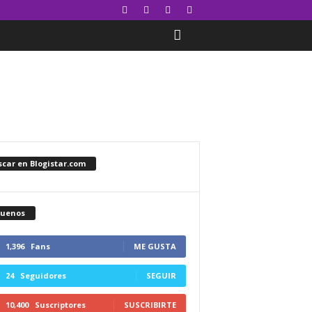
car en Blogistar.com
guenos
1,396
Fans
ME GUSTA
24
Seguidores
SEGUIR
10,400
Suscriptores
SUSCRIBIRTE