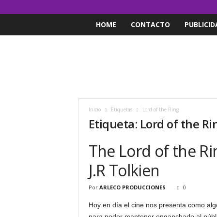
HOME
CONTACTO
PUBLICID
Inicio
Etiquetas
Lord of the Ring
Etiqueta: Lord of the Ri
The Lord of the Rin
J.R Tolkien
Por
ARLECO PRODUCCIONES
0
Hoy en día el cine nos presenta como al
para poder mantener enganchado al públic