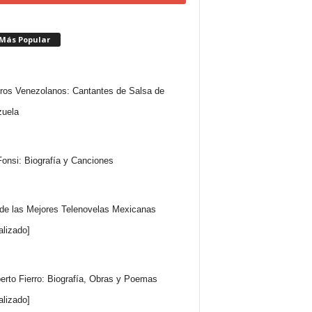
 Más Popular
ros Venezolanos: Cantantes de Salsa de
uela
Fonsi: Biografía y Canciones
 de las Mejores Telenovelas Mexicanas
alizado]
rto Fierro: Biografía, Obras y Poemas
alizado]