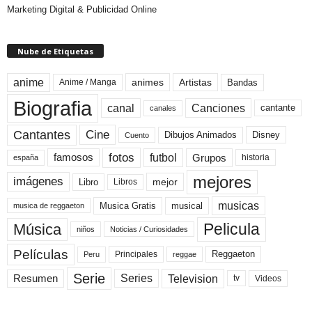
Marketing Digital & Publicidad Online
Nube de Etiquetas
anime
animes
Artistas
Bandas
Anime / Manga
Biografia
canal
Canciones
cantante
canales
Cine
Cantantes
Dibujos Animados
Disney
Cuento
fotos
futbol
Grupos
famosos
historia
españa
mejores
imágenes
mejor
Libro
Libros
musicas
Musica Gratis
musical
musica de reggaeton
Pelicula
Música
niños
Noticias / Curiosidades
Películas
Reggaeton
Principales
Peru
reggae
Serie
Television
Series
Resumen
Videos
tv