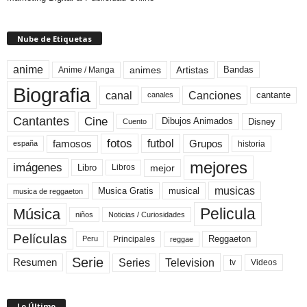
Nube de Etiquetas
anime
animes
Artistas
Bandas
Anime / Manga
Biografia
canal
Canciones
cantante
canales
Cine
Cantantes
Dibujos Animados
Disney
Cuento
fotos
futbol
Grupos
famosos
historia
españa
mejores
imágenes
mejor
Libro
Libros
musicas
Musica Gratis
musical
musica de reggaeton
Pelicula
Música
niños
Noticias / Curiosidades
Películas
Reggaeton
Principales
Peru
reggae
Serie
Television
Series
Resumen
Videos
tv
Lo Último