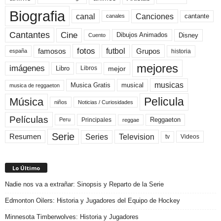
Biografia
canal
Canciones
cantante
canales
Cine
Cantantes
Dibujos Animados
Disney
Cuento
fotos
futbol
Grupos
famosos
historia
españa
mejores
imágenes
mejor
Libro
Libros
musicas
Musica Gratis
musical
musica de reggaeton
Pelicula
Música
niños
Noticias / Curiosidades
Películas
Reggaeton
Principales
Peru
reggae
Serie
Television
Series
Resumen
Videos
tv
Lo Último
Nadie nos va a extrañar: Sinopsis y Reparto de la Serie
Edmonton Oilers: Historia y Jugadores del Equipo de Hockey
Minnesota Timberwolves: Historia y Jugadores