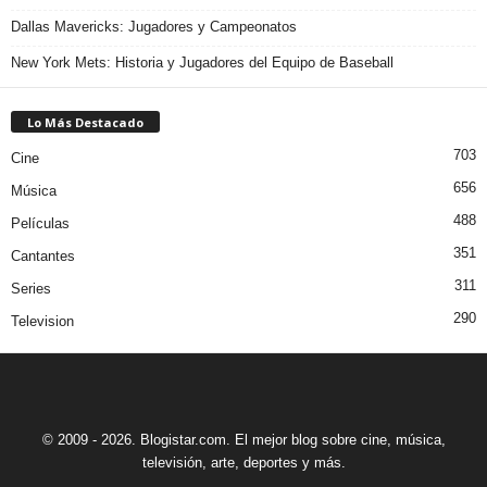
Dallas Mavericks: Jugadores y Campeonatos
New York Mets: Historia y Jugadores del Equipo de Baseball
Lo Más Destacado
703
Cine
656
Música
488
Películas
351
Cantantes
311
Series
290
Television
© 2009 - 2026. Blogistar.com. El mejor blog sobre cine, música,
televisión, arte, deportes y más.