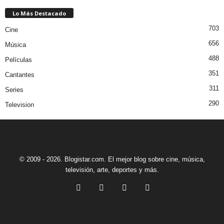
Lo Más Destacado
703
Cine
656
Música
488
Películas
351
Cantantes
311
Series
290
Television
© 2009 - 2026. Blogistar.com. El mejor blog sobre cine, música,
televisión, arte, deportes y más.