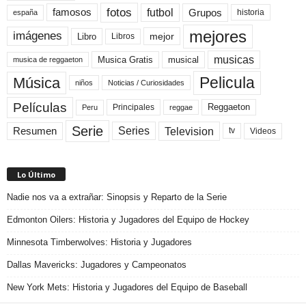
fotos
futbol
Grupos
famosos
historia
españa
mejores
imágenes
mejor
Libro
Libros
musicas
Musica Gratis
musical
musica de reggaeton
Pelicula
Música
niños
Noticias / Curiosidades
Películas
Reggaeton
Principales
Peru
reggae
Serie
Television
Series
Resumen
Videos
tv
Lo Último
Nadie nos va a extrañar: Sinopsis y Reparto de la Serie
Edmonton Oilers: Historia y Jugadores del Equipo de Hockey
Minnesota Timberwolves: Historia y Jugadores
Dallas Mavericks: Jugadores y Campeonatos
New York Mets: Historia y Jugadores del Equipo de Baseball