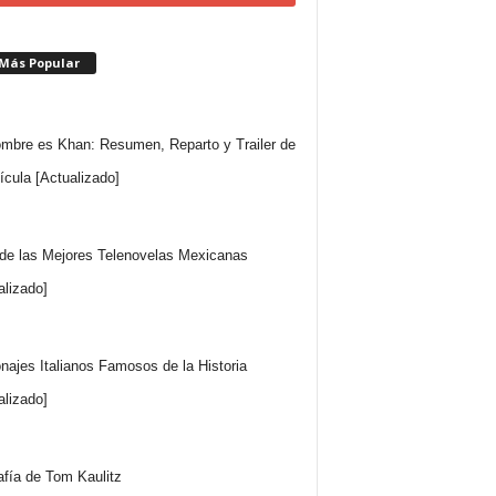
 Más Popular
mbre es Khan: Resumen, Reparto y Trailer de
lícula [Actualizado]
 de las Mejores Telenovelas Mexicanas
alizado]
najes Italianos Famosos de la Historia
alizado]
afía de Tom Kaulitz