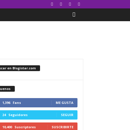
car en Blogistar.com
guenos
1,396
Fans
ME GUSTA
24
Seguidores
SEGUIR
10,400
Suscriptores
SUSCRIBIRTE