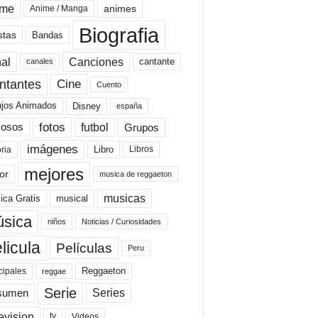
ime
animes
Anime / Manga
Biografia
stas
Bandas
al
Canciones
cantante
canales
Cine
ntantes
Cuento
ujos Animados
Disney
españa
fotos
futbol
Grupos
osos
imágenes
Libro
oria
Libros
mejores
or
musica de reggaeton
musicas
ica Gratis
musical
sica
niños
Noticias / Curiosidades
licula
Películas
Peru
Reggaeton
cipales
reggae
Serie
Series
sumen
evision
Videos
tv