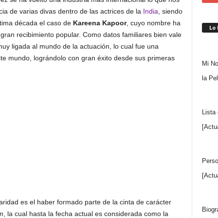
cia de varias divas dentro de las actrices de la
India
, siendo
última década el caso de
Kareena Kapoor
, cuyo nombre ha
Lo
gran recibimiento popular. Como datos familiares bien vale
 muy ligada al mundo de la actuación, lo cual fue una
este mundo, lográndolo con gran éxito desde sus primeras
Mi No
la Pe
Lista
[Actu
Perso
[Actu
ridad es el haber formado parte de la cinta de carácter
Biogr
m
, la cual hasta la fecha actual es considerada como la