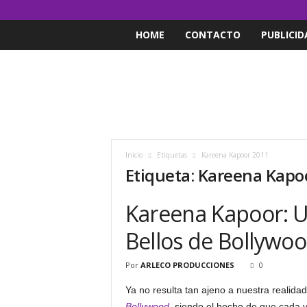
HOME
CONTACTO
PUBLICID
Inicio
Etiquetas
Kareena Kapoor 2011
Etiqueta: Kareena Kapo
Kareena Kapoor: U
Bellos de Bollywo
Por
ARLECO PRODUCCIONES
0
Ya no resulta tan ajeno a nuestra realida
Bollywood
, siendo el hecho de que cada v