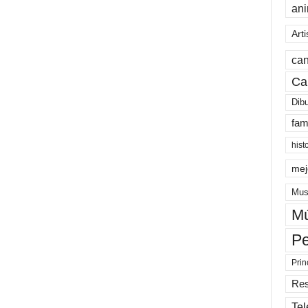
an
Arti
can
Ca
Dib
fam
hist
mej
Mus
Mú
Pe
Prin
Re
Tel