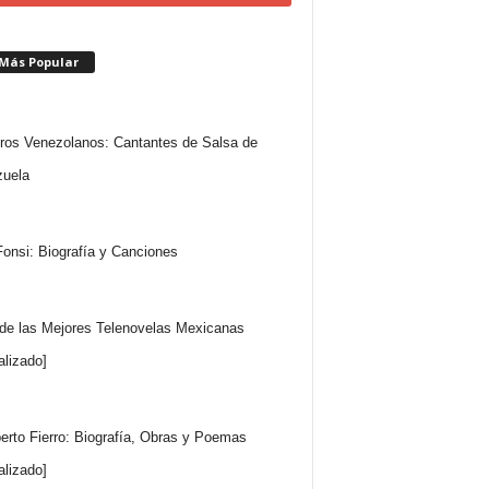
 Más Popular
ros Venezolanos: Cantantes de Salsa de
uela
Fonsi: Biografía y Canciones
 de las Mejores Telenovelas Mexicanas
alizado]
rto Fierro: Biografía, Obras y Poemas
alizado]