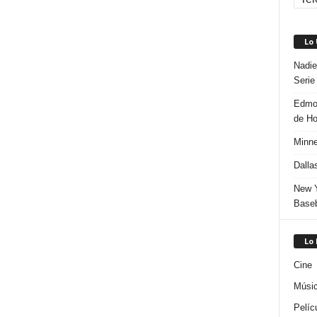
Lo
Nadie
Serie
Edmon
de H
Minne
Dalla
New Y
Baseb
Lo
Cine
Músi
Pelíc