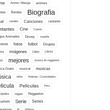
ime
animes
Anime / Manga
Biografia
stas
Bandas
al
Canciones
cantante
canales
Cine
ntantes
Cuento
ujos Animados
Disney
españa
fotos
futbol
Grupos
osos
imágenes
Libro
oria
Libros
mejores
or
musica de reggaeton
musicas
ica Gratis
musical
sica
niños
Noticias / Curiosidades
licula
Películas
Peru
Reggaeton
cipales
reggae
Serie
Series
sumen
evision
Videos
tv