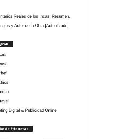
tarios Reales de los Incas: Resumen,
najes y Autor de la Obra [Actualizado]
groll
cars
casa
chef
chics
tecno
ravel
ting Digital & Publicidad Online
be de Etiquetas