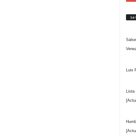
Lo
Salse
Venez
Luis 
Lista
[Actu
Humbe
[Actu