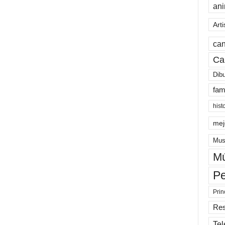
an
Arti
can
Ca
Dib
fam
hist
mej
Mus
Mú
Pe
Prin
Re
Tel