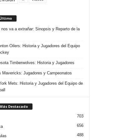
 Último
 nos va a extrañar: Sinopsis y Reparto de la
ton Oilers: Historia y Jugadores del Equipo
ockey
sota Timberwolves: Historia y Jugadores
s Mavericks: Jugadores y Campeonatos
ork Mets: Historia y Jugadores del Equipo de
all
 Más Destacado
703
656
ca
488
ulas