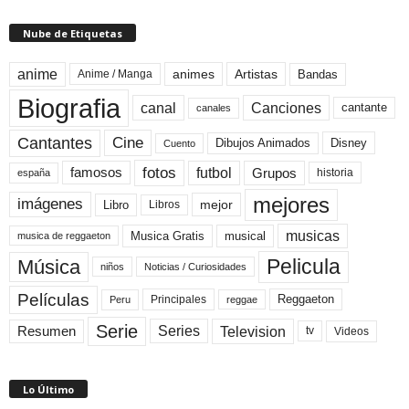
Nube de Etiquetas
anime
animes
Artistas
Bandas
Anime / Manga
Biografia
canal
Canciones
cantante
canales
Cine
Cantantes
Dibujos Animados
Disney
Cuento
fotos
futbol
Grupos
famosos
historia
españa
mejores
imágenes
mejor
Libro
Libros
musicas
Musica Gratis
musical
musica de reggaeton
Pelicula
Música
niños
Noticias / Curiosidades
Películas
Reggaeton
Principales
Peru
reggae
Serie
Television
Series
Resumen
Videos
tv
Lo Último